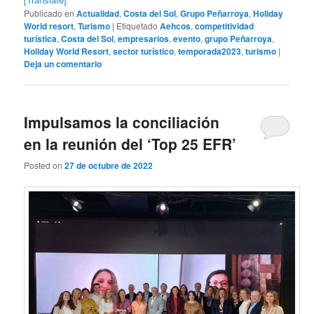
Publicado en
Actualidad
,
Costa del Sol
,
Grupo Peñarroya
,
Holiday
World resort
,
Turismo
|
Etiquetado
Aehcos
,
competitividad
turística
,
Costa del Sol
,
empresarios
,
evento
,
grupo Peñarroya
,
Holiday World Resort
,
sector turístico
,
temporada2023
,
turismo
|
Deja un comentario
Impulsamos la conciliación
en la reunión del ‘Top 25 EFR’
Posted on
27 de octubre de 2022