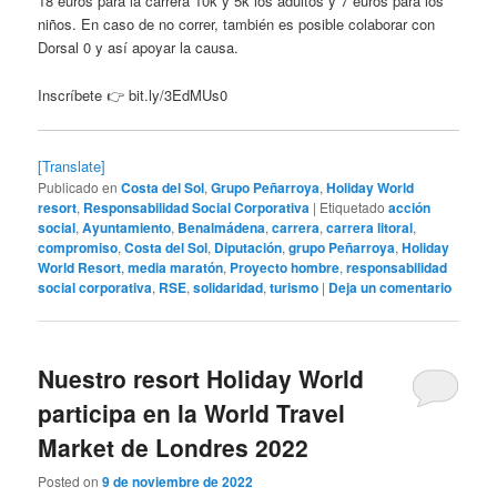
18 euros para la carrera 10k y 5k los adultos y 7 euros para los
niños. En caso de no correr, también es posible colaborar con
Dorsal 0 y así apoyar la causa.
Inscríbete 👉 bit.ly/3EdMUs0
[Translate]
Publicado en
Costa del Sol
,
Grupo Peñarroya
,
Holiday World
resort
,
Responsabilidad Social Corporativa
|
Etiquetado
acción
social
,
Ayuntamiento
,
Benalmádena
,
carrera
,
carrera litoral
,
compromiso
,
Costa del Sol
,
Diputación
,
grupo Peñarroya
,
Holiday
World Resort
,
media maratón
,
Proyecto hombre
,
responsabilidad
social corporativa
,
RSE
,
solidaridad
,
turismo
|
Deja un comentario
Nuestro resort Holiday World
participa en la World Travel
Market de Londres 2022
Posted on
9 de noviembre de 2022