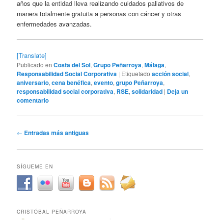
años que la entidad lleva realizando cuidados paliativos de
manera totalmente gratuita a personas con cáncer y otras
enfermedades avanzadas.
[Translate]
Publicado en
Costa del Sol
,
Grupo Peñarroya
,
Málaga
,
Responsabilidad Social Corporativa
|
Etiquetado
acción social
,
aniversario
,
cena benéfica
,
evento
,
grupo Peñarroya
,
responsabilidad social corporativa
,
RSE
,
solidaridad
|
Deja un
comentario
Navegación
←
Entradas más antiguas
de
entradas
SÍGUEME EN
CRISTÓBAL PEÑARROYA