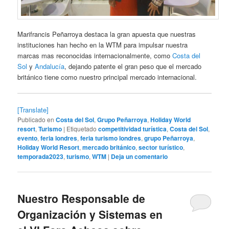
Marifrancis Peñarroya destaca la gran apuesta que nuestras
instituciones han hecho en la WTM para impulsar nuestra
marcas mas reconocidas internacionalmente, como
Costa del
Sol
y
Andalucía
, dejando patente el gran peso que el mercado
británico tiene como nuestro principal mercado internacional.
[Translate]
Publicado en
Costa del Sol
,
Grupo Peñarroya
,
Holiday World
resort
,
Turismo
|
Etiquetado
competitividad turística
,
Costa del Sol
,
evento
,
feria londres
,
feria turismo londres
,
grupo Peñarroya
,
Holiday World Resort
,
mercado británico
,
sector turístico
,
temporada2023
,
turismo
,
WTM
|
Deja un comentario
Nuestro Responsable de
Organización y Sistemas en