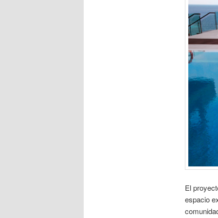
El proyec
espacio ex
comunidad 