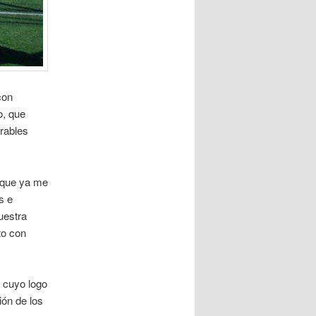
con
o, que
orables
 que ya me
s e
uestra
to con
 cuyo logo
ión de los