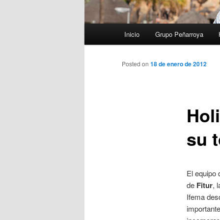
Menú
Inicio
Grupo Peñarroya
principal
Posted on
18 de enero de 2012
Hol
su 
El equipo 
de
Fitur
, 
Ifema desd
importante