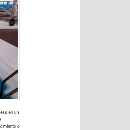
ness en un
a
cimiento o