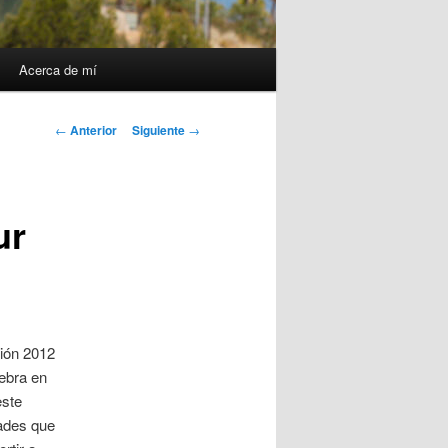
Acerca de mí
Navegación
←
Anterior
Siguiente
→
de
entradas
ur
ción 2012
lebra en
este
dades que