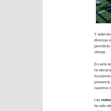
Y además 
diversas e
permitirán
ofertas .
En esta t
he declar
incorpora
presencia 
nuestros c
Las
redes
ha sido el