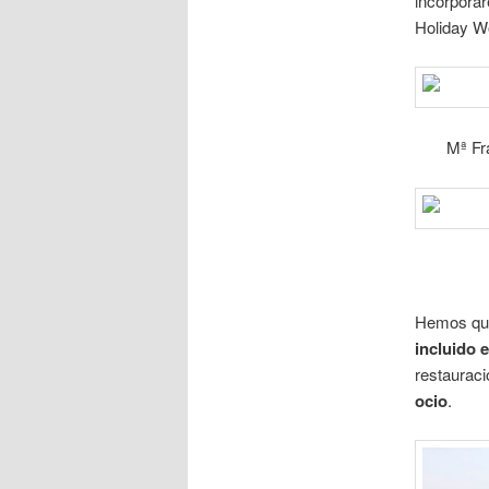
incorporar
Holiday Wo
Mª Fr
Hemos que
incluido 
restauraci
ocio
.