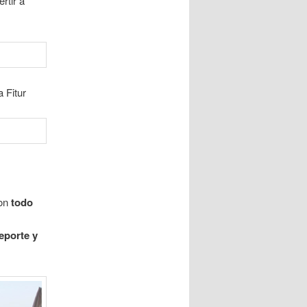
rtir a
 Fitur
con
todo
deporte y