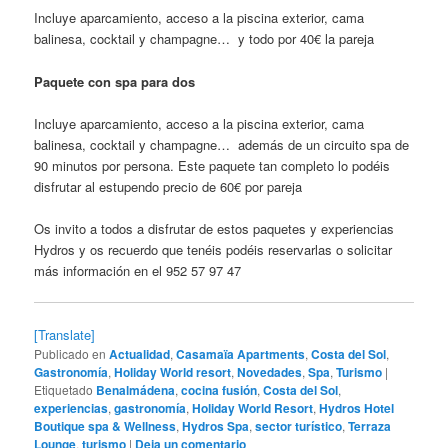
Incluye aparcamiento, acceso a la piscina exterior, cama
balinesa, cocktail y champagne… y todo por 40€ la pareja
Paquete con spa para dos
Incluye aparcamiento, acceso a la piscina exterior, cama
balinesa, cocktail y champagne… además de un circuito spa de
90 minutos por persona. Este paquete tan completo lo podéis
disfrutar al estupendo precio de 60€ por pareja
Os invito a todos a disfrutar de estos paquetes y experiencias
Hydros y os recuerdo que tenéis podéis reservarlas o solicitar
más información en el 952 57 97 47
[Translate]
Publicado en
Actualidad
,
Casamaïa Apartments
,
Costa del Sol
,
Gastronomía
,
Holiday World resort
,
Novedades
,
Spa
,
Turismo
|
Etiquetado
Benalmádena
,
cocina fusión
,
Costa del Sol
,
experiencias
,
gastronomía
,
Holiday World Resort
,
Hydros Hotel
Boutique spa & Wellness
,
Hydros Spa
,
sector turístico
,
Terraza
Lounge
,
turismo
|
Deja un comentario