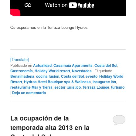
Os esperamos en la Terraza Lounge Hydros
[Translate]
Publicado en
Actualidad
,
Casamaïa Apartments
,
Costa del Sol
,
Gastronomía
,
Holiday World resort
,
Novedades
|
Etiquetado
Benalmádena
,
cocina fusión
,
Costa del Sol
,
evento
,
Holiday World
Resort
,
Hydros Hotel Boutique spa & Wellness
,
inaugurac ión
,
restaurante Mar y Tierra
,
sector turístico
,
Terraza Lounge
,
turismo
|
Deja un comentario
La ocupación de la
temporada alta 2013 en la