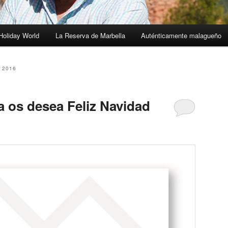
Holiday World
La Reserva de Marbella
Auténticamente malagueño
 2016
 os desea Feliz Navidad