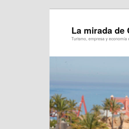
Ir
Ir
al
al
contenido
contenido
La mirada de 
principal
secundario
Turismo, empresa y economía d