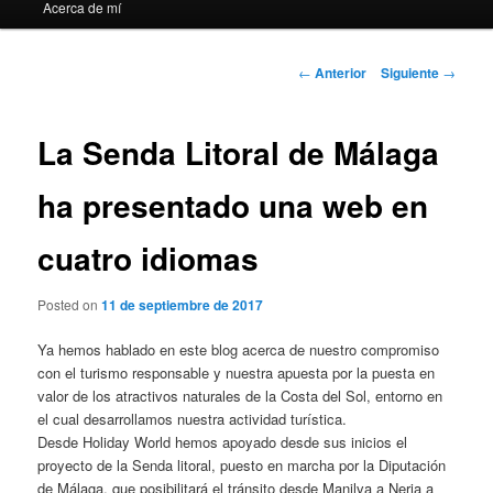
Acerca de mí
Navegación
←
Anterior
Siguiente
→
de
entradas
La Senda Litoral de Málaga
ha presentado una web en
cuatro idiomas
Posted on
11 de septiembre de 2017
Ya hemos hablado en este blog acerca de nuestro compromiso
con el turismo responsable y nuestra apuesta por la puesta en
valor de los atractivos naturales de la Costa del Sol, entorno en
el cual desarrollamos nuestra actividad turística.
Desde Holiday World hemos apoyado desde sus inicios el
proyecto de la Senda litoral, puesto en marcha por la Diputación
de Málaga, que posibilitará el tránsito desde Manilva a Nerja a