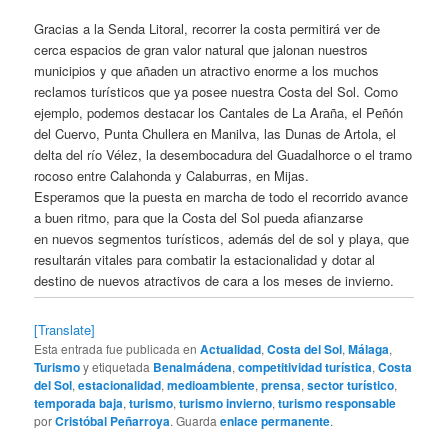
Gracias a la Senda Litoral, recorrer la costa permitirá ver de
cerca espacios de gran valor natural que jalonan nuestros
municipios y que añaden un atractivo enorme a los muchos
reclamos turísticos que ya posee nuestra Costa del Sol. Como
ejemplo, podemos destacar los Cantales de La Araña, el Peñón
del Cuervo, Punta Chullera en Manilva, las Dunas de Artola, el
delta del río Vélez, la desembocadura del Guadalhorce o el tramo
rocoso entre Calahonda y Calaburras, en Mijas.
Esperamos que la puesta en marcha de todo el recorrido avance
a buen ritmo, para que la Costa del Sol pueda afianzarse
en nuevos segmentos turísticos, además del de sol y playa, que
resultarán vitales para combatir la estacionalidad y dotar al
destino de nuevos atractivos de cara a los meses de invierno.
[Translate]
Esta entrada fue publicada en
Actualidad
,
Costa del Sol
,
Málaga
,
Turismo
y etiquetada
Benalmádena
,
competitividad turística
,
Costa
del Sol
,
estacionalidad
,
medioambiente
,
prensa
,
sector turístico
,
temporada baja
,
turismo
,
turismo invierno
,
turismo responsable
por
Cristóbal Peñarroya
. Guarda
enlace permanente
.