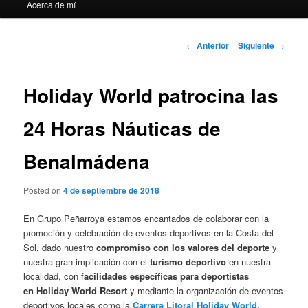
Acerca de mí
Navegación
←
Anterior
Siguiente
→
de
entradas
Holiday World patrocina las
24 Horas Náuticas de
Benalmádena
Posted on
4 de septiembre de 2018
En Grupo Peñarroya estamos encantados de colaborar con la
promoción y celebración de eventos deportivos en la Costa del
Sol, dado nuestro
compromiso con los valores del deporte
y
nuestra gran implicación con el
turismo deportivo
en nuestra
localidad, con f
acilidades específicas para deportistas
en Holiday World Resort
y mediante la organización de eventos
deportivos locales como la
Carrera Litoral Holiday World.