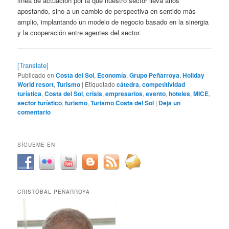
línea de actuación por la que nuestro sector lleva años
apostando, sino a un cambio de perspectiva en sentido más
amplio, implantando un modelo de negocio basado en la sinergia
y la cooperación entre agentes del sector.
[Translate]
Publicado en
Costa del Sol
,
Economía
,
Grupo Peñarroya
,
Holiday
World resort
,
Turismo
|
Etiquetado
cátedra
,
competitividad
turística
,
Costa del Sol
,
crisis
,
empresarios
,
evento
,
hoteles
,
MICE
,
sector turístico
,
turismo
,
Turismo Costa del Sol
|
Deja un
comentario
SÍGUEME EN
CRISTÓBAL PEÑARROYA