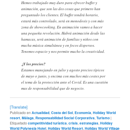
Hemos trabajado muy duro para ofrecer buffet y
animación, que son las dos cosas que primero han
preguntado los clientes. El buffet tendrá horario,
estará más controlado, será en monodosis y con más
zona de showcooking. En animación vamos a hacer
una pequeña revolución. Habrá animación desde las
hamacas, será animación de familias y niños con
mucha música simultánea y en focos dispersos.
Tenemos espacio y nos permite mucho la creatividad.
¿Y los precios?
Estamos manejando en julio y agosto precios típicos
de mayo o junio, y encima con muchos más costes por
el tema de la protección ante el Covid. Es una cuestión
mas de responsabilidad que de negocio.
[Translate]
Publicado en
Actualidad
,
Costa del Sol
,
Economía
,
Holiday World
resort
,
Málaga
,
Responsabilidad Social Corporativa
,
Turismo
|
Etiquetado
competitividad turística
,
crisis
,
estrategias
,
Holiday
World Polynesia Hotel
,
Holiday World Resort
,
Holiday World Village