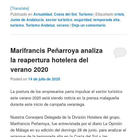
[Translate]
Publicado en
Actualidad
,
Costa del Sol
,
Turismo
|
Etiquetado
crisis
,
Junta de Andalucía
,
sector turístico
,
seguridad
,
temporada alta
,
turismo
,
Turismo Andaluz
,
verano
|
Deja un comentario
Marifrancis Peñarroya analiza
la reapertura hotelera del
verano 2020
Posted on
14 de julio de 2020
La postura de los empresarios parra impulsar el sector turístico
este verano 2020 está siendo noticia en la prensa malagueña
durante este inicio de campaña veraniega.
Nuestra Consejera Delegada de la División Hotelera del grupo,
Marifrancis Peñarroya, fue entrevistada por el diario La Opinión
de Málaga en su edición del domingo 28 de junio, para analizar el
arranque de la temporada alta en la Costa del Sol y las