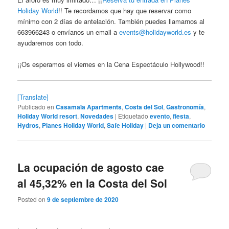
Holiday World
!! Te recordamos que hay que reservar como
mínimo con 2 días de antelación. También puedes llamarnos al
663966243 o envíanos un email a
events@holidayworld.es
y te
ayudaremos con todo.
¡¡Os esperamos el viernes en la Cena Espectáculo Hollywood!!
[Translate]
Publicado en
Casamaïa Apartments
,
Costa del Sol
,
Gastronomía
,
Holiday World resort
,
Novedades
|
Etiquetado
evento
,
fiesta
,
Hydros
,
Planes Holiday World
,
Safe Holiday
|
Deja un comentario
La ocupación de agosto cae
al 45,32% en la Costa del Sol
Posted on
9 de septiembre de 2020