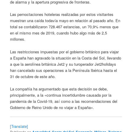
de alarma y la apertura progresiva de fronteras.
Las pernoctaciones hoteleras realizadas por estos visitantes
muestran una caída todavía mayo en relación al pasado año. En
total se contabilizaron 728.467 estancias, un 70,9% menos que
en el mismo mes de 2019, cuando hubo algo más de 2,5
millones.
Las restricciones impuestas por el gobierno británico para viajar
a España han agravado la situación en la Costa del Sol, llevando
a que la aerolínea británica Jet2 y su turoperador Jet2holidays
han cancelado sus operaciones a la Península Ibérica hasta el
31 de octubre de este año.
La compañía ha argumentado que esta decisión se debe,
principalmente, a la «continua incertidumbre causada por la
pandemia de la Covid-19, así como a las recomendaciones del
Gobierno de Reino Unido de no viajar a España».
[Translate]
Publicado en
Actualidad
,
Costa del Sol
,
Economía
,
Málaga
,
Turismo