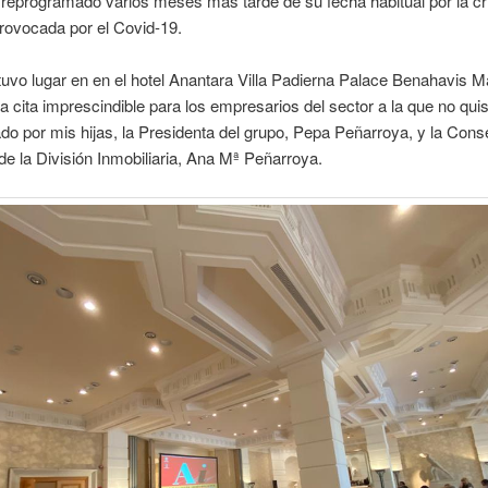
reprogramado varios meses más tarde de su fecha habitual por la cr
provocada por el Covid-19.
tuvo lugar en en el hotel Anantara Villa Padierna Palace Benahavis M
a cita imprescindible para los empresarios del sector a la que no quise
 por mis hijas, la Presidenta del grupo, Pepa Peñarroya, y la Cons
e la División Inmobiliaria, Ana Mª Peñarroya.