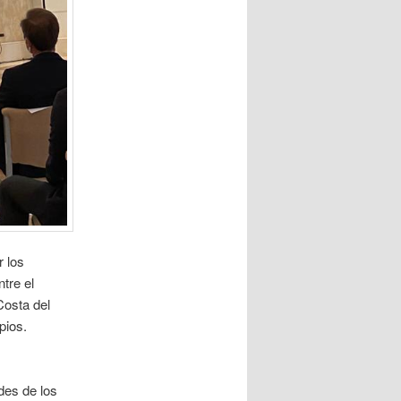
 los
tre el
Costa del
pios.
des de los