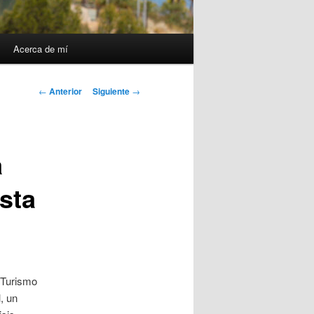
Acerca de mí
Navegación
←
Anterior
Siguiente
→
de
entradas
a
osta
 Turismo
, un