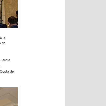
a la
o de
 García
s
 Costa del