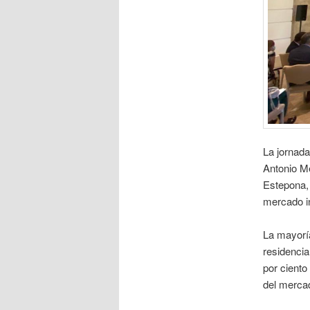
La jornada
Antonio Me
Estepona, 
mercado in
La mayoría
residencia
por ciento
del mercad