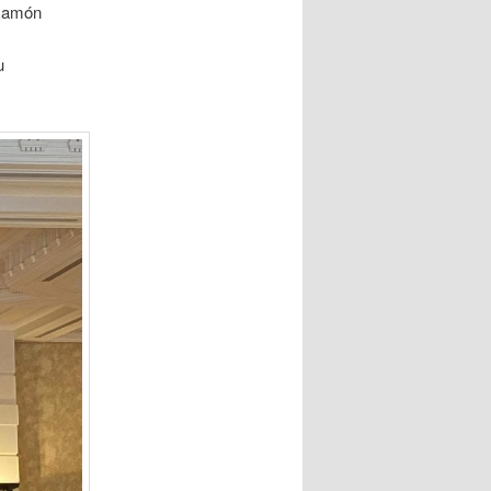
 Ramón
u