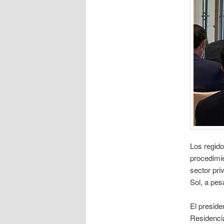
Los regido
procedimie
sector pri
Sol, a pes
El presid
Residencia