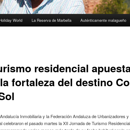
Holiday World
La Reserva de Marbella
Auténticamente malagueño
turismo residencial apuest
la fortaleza del destino C
Sol
 Andalucía Inmobiliaria y la Federación Andaluza de Urbanizadores y
l celebraron el pasado martes la XII Jornada de Turismo Residencial