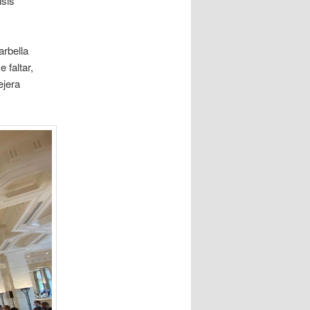
isis
arbella
 faltar,
ejera