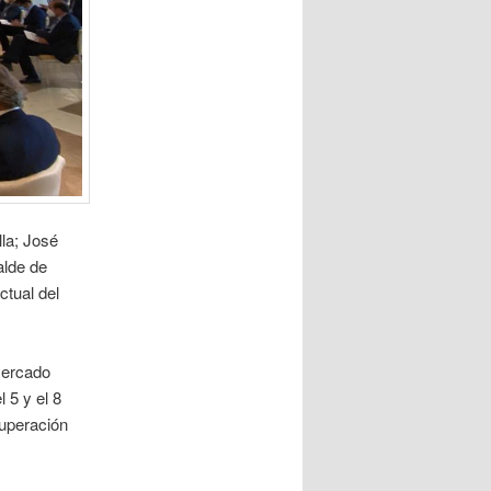
la; José
alde de
ctual del
mercado
 5 y el 8
cuperación