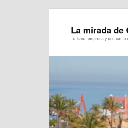
Ir
Ir
al
al
contenido
contenido
La mirada de 
principal
secundario
Turismo, empresa y economía d