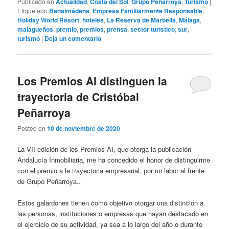
Publicado en
Actualidad
,
Costa del Sol
,
Grupo Peñarroya
,
Turismo
|
Etiquetado
Benalmádena
,
Empresa Familiarmente Responsable
,
Holiday World Resort
,
hoteles
,
La Reserva de Marbella
,
Málaga
,
malagueños
,
premio
,
premios
,
prensa
,
sector turístico
,
sur
,
turismo
|
Deja un comentario
Los Premios AI distinguen la
trayectoria de Cristóbal
Peñarroya
Posted on
10 de noviembre de 2020
La VII edición de los Premios AI, que otorga la publicación
Andalucía Inmobiliaria, me ha concedido el honor de distinguirme
con el premio a la trayectoria empresarial, por mi labor al frente
de Grupo Peñarroya..
Estos galardones tienen como objetivo otorgar una distinción a
las personas, instituciones o empresas que hayan destacado en
el ejercicio de su actividad, ya sea a lo largo del año o durante