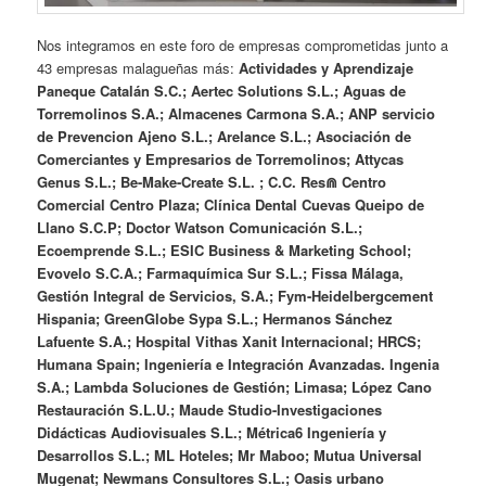
Nos integramos en este foro de empresas comprometidas junto a
43 empresas malagueñas más:
Actividades y Aprendizaje
Paneque Catalán S.C.; Aertec Solutions S.L.; Aguas de
Torremolinos S.A.; Almacenes Carmona S.A.; ANP servicio
de Prevencion Ajeno S.L.; Arelance S.L.; Asociación de
Comerciantes y Empresarios de Torremolinos; Attycas
Genus S.L.; Be-Make-Create S.L. ; C.C. Res⋒ Centro
Comercial Centro Plaza; Clínica Dental Cuevas Queipo de
Llano S.C.P; Doctor Watson Comunicación S.L.;
Ecoemprende S.L.; ESIC Business & Marketing School;
Evovelo S.C.A.; Farmaquímica Sur S.L.; Fissa Málaga,
Gestión Integral de Servicios, S.A.; Fym-Heidelbergcement
Hispania; GreenGlobe Sypa S.L.; Hermanos Sánchez
Lafuente S.A.; Hospital Vithas Xanit Internacional; HRCS;
Humana Spain; Ingeniería e Integración Avanzadas. Ingenia
S.A.; Lambda Soluciones de Gestión; Limasa; López Cano
Restauración S.L.U.; Maude Studio-Investigaciones
Didácticas Audiovisuales S.L.; Métrica6 Ingeniería y
Desarrollos S.L.; ML Hoteles; Mr Maboo; Mutua Universal
Mugenat; Newmans Consultores S.L.; Oasis urbano