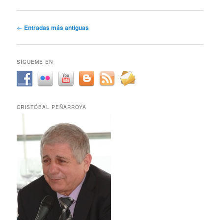
Navegación
←
Entradas más antiguas
de
entradas
SÍGUEME EN
CRISTÓBAL PEÑARROYA