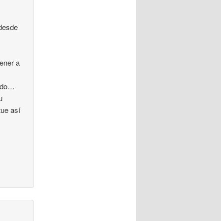
 desde
tener a
todo…
u
tue así