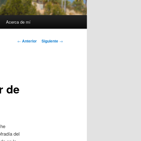
Acerca de mí
Navegación
←
Anterior
Siguiente
→
de
entradas
r de
 he
radía del