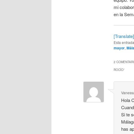
mi colabor
en la Sem
[Translate]
Esta entrad
mayor
,
Mál
2 COMENTARI
ROCÍO
”
Vanessa
Hola C
Cuando
Si te 
Málaga
has ap