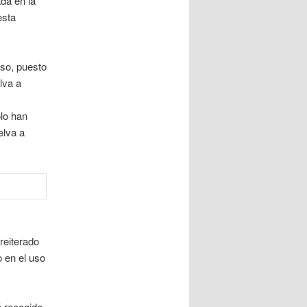
da en la
esta
aso, puesto
lva a
olo han
elva a
reiterado
 en el uso
 recogido