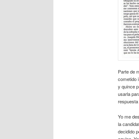
Parte de m
cometido 
y quince p
usarla par
respuesta
Yo me des
la candida
decidido p
equipo. Yo