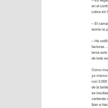
en el cont
cobra sin 
– El camar
teoría no 
– He notif
facturas… 
tenía este
de todo es
Como much
yo mismo l
con 3.000 
de la tard
se insulta
vertiendo 
iban a hac