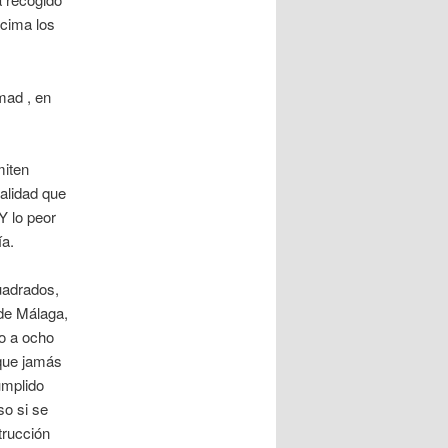
ncima los
mad , en
miten
alidad que
Y lo peor
ía.
uadrados,
de Málaga,
ro a ocho
 que jamás
umplido
so si se
trucción