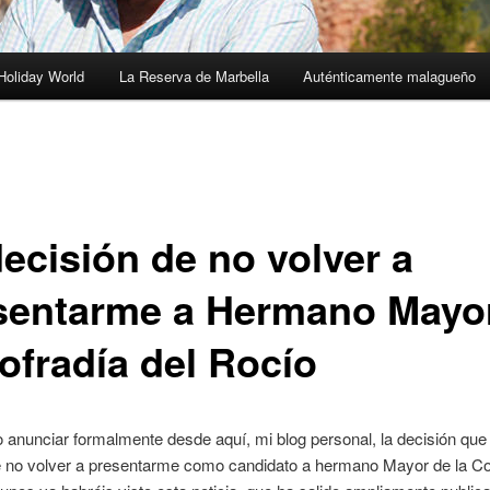
Holiday World
La Reserva de Marbella
Auténticamente malagueño
decisión de no volver a
sentarme a Hermano Mayo
Cofradía del Rocío
 anunciar formalmente desde aquí, mi blog personal, la decisión que
 no volver a presentarme como candidato a hermano Mayor de la Cof