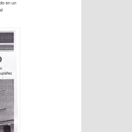
ido en un
al