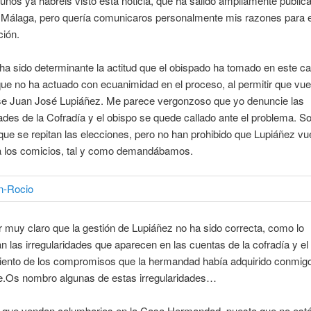
unos ya habréis visto esta noticia, que ha salido ampliamente publica
 Málaga, pero quería comunicaros personalmente mis razones para 
ción.
ha sido determinante la actitud que el obispado ha tomado en este c
ue no ha actuado con ecuanimidad en el proceso, al permitir que vue
se Juan José Lupiáñez. Me parece vergonzoso que yo denuncie las
dades de la Cofradía y el obispo se quede callado ante el problema. S
ue se repitan las elecciones, pero no han prohibido que Lupiáñez vu
 a los comicios, tal y como demandábamos.
 muy claro que la gestión de Lupiáñez no ha sido correcta, como lo
 las irregularidades que aparecen en las cuentas de la cofradía y el 
iento de los compromisos que la hermandad había adquirido conmigo
e.Os nombro algunas de estas irregularidades…
al que vendan columbarios en la Casa Hermandad, puesto que no está