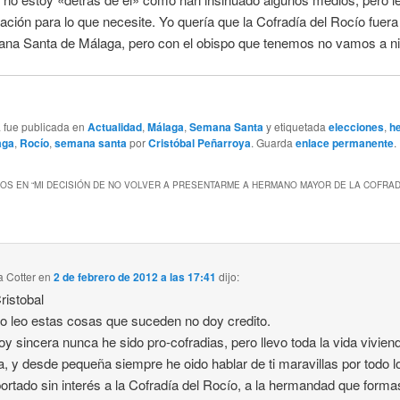
ación para lo que necesite. Yo quería que la Cofradía del Rocío fuera
ana Santa de Málaga, pero con el obispo que tenemos no vamos a ni
a fue publicada en
Actualidad
,
Málaga
,
Semana Santa
y etiquetada
elecciones
,
h
aga
,
Rocío
,
semana santa
por
Cristóbal Peñarroya
. Guarda
enlace permanente
.
OS EN “
MI DECISIÓN DE NO VOLVER A PRESENTARME A HERMANO MAYOR DE LA COFRAD
 Cotter
en
2 de febrero de 2012 a las 17:41
dijo:
ristobal
 leo estas cosas que suceden no doy credito.
soy sincera nunca he sido pro-cofradias, pero llevo toda la vida vivien
, y desde pequeña siempre he oido hablar de ti maravillas por todo l
ortado sin interés a la Cofradía del Rocío, a la hermandad que forma