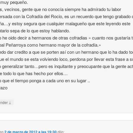
 muy pequeño.
, vecinos, gente que no conocía siempre ha admirado tu labor
ersada con la Cofradía del Rocio, es un recuerdo que tengo grabado
a…y estoy segura que cualquier malagueño que este leyendo este
ario sepa de lo que estoy hablando.
o he oido decir a hermanos de otras cofradias » cuanto nos gustaría 
bal Peñarroya como hermano mayor de la cofradía.»
do dar credito a que se porten así con un hermano que lo ha dado 
ue el mundo se esta volviendo loco, perdona por llevar esta frase a s
 o generalizar tanto…pero es inquitante y preocupante que la gente ac
de todo lo que has hecho por ellos…
 que el tiempo ponga a cada uno en su lugar ..
razo
↓
onder
en
2 de marzo de 2012 a las 19:30
dijo: