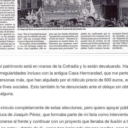
i patrimonio está en manos de la Cofradía y lo están devaluando. H
irregularidades incluso con la antigua Casa Hermandad, que me pert
ersonas más, que han alquilado por el ridículo precio de 600 euros, e
a fines sociales. Esto también lo he denunciado ante el obispo sin ob
 alguna.
vinculo completamente de estas elecciones, pero quiero apoyar púb
tura de Joaquín Pérez, que formaba parte de mi lista como intervento
onerse al frente y continuar con un proyecto que llenaba de ilusión a t
 no estoy «detrás de él» como han insinuado algunos medios, pero l