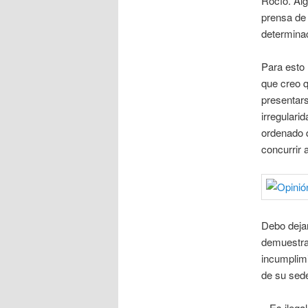
Rocío. Alg
prensa de
determina
Para esto 
que creo q
presentar
irregulari
ordenado q
concurrir
Debo dejar
demuestran
incumplim
de su sed
– Es ileg