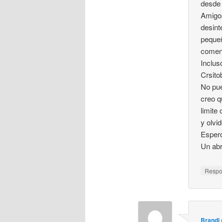
desde
Amigos
desint
pequeñ
coment
Inclus
Crsito
No pue
creo q
limite
y olvi
Espero
Un ab
Resp
Brandi