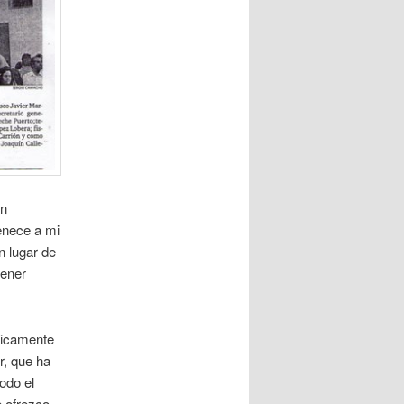
an
enece a mi
n lugar de
tener
licamente
r, que ha
odo el
e ofrezco