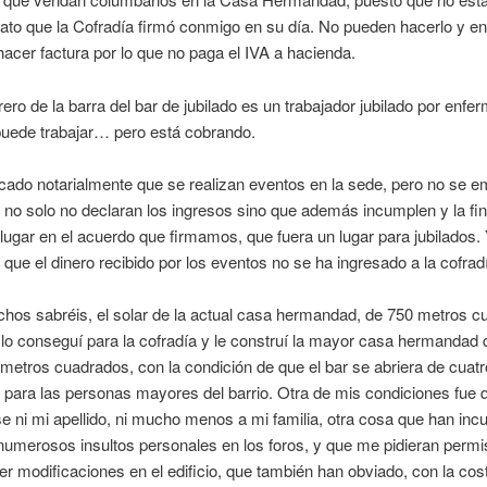
rato que la Cofradía firmó conmigo en su día. No pueden hacerlo y e
hacer factura por lo que no paga el IVA a hacienda.
ero de la barra del bar de jubilado es un trabajador jubilado por enfer
puede trabajar… pero está cobrando.
icado notarialmente que se realizan eventos en la sede, pero no se e
no solo no declaran los ingresos sino que además incumplen y la fin
 lugar en el acuerdo que firmamos, que fuera un lugar para jubilados. 
 que el dinero recibido por los eventos no se ha ingresado a la cofrad
os sabréis, el solar de la actual casa hermandad, de 750 metros c
o conseguí para la cofradía y le construí la mayor casa hermandad 
metros cuadrados, con la condición de que el bar se abriera de cuat
e para las personas mayores del barrio. Otra de mis condiciones fue
se ni mi apellido, ni mucho menos a mi familia, otra cosa que han inc
numerosos insultos personales en los foros, y que me pidieran permi
er modificaciones en el edificio, que también han obviado, con la cos