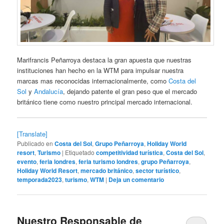
Marifrancis Peñarroya destaca la gran apuesta que nuestras
instituciones han hecho en la WTM para impulsar nuestra
marcas mas reconocidas internacionalmente, como
Costa del
Sol
y
Andalucía
, dejando patente el gran peso que el mercado
británico tiene como nuestro principal mercado internacional.
[Translate]
Publicado en
Costa del Sol
,
Grupo Peñarroya
,
Holiday World
resort
,
Turismo
|
Etiquetado
competitividad turística
,
Costa del Sol
,
evento
,
feria londres
,
feria turismo londres
,
grupo Peñarroya
,
Holiday World Resort
,
mercado británico
,
sector turístico
,
temporada2023
,
turismo
,
WTM
|
Deja un comentario
Nuestro Responsable de