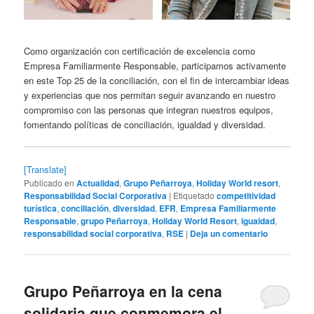
Como organización con certificación de excelencia como
Empresa Familiarmente Responsable, participamos activamente
en este Top 25 de la conciliación, con el fin de intercambiar ideas
y experiencias que nos permitan seguir avanzando en nuestro
compromiso con las personas que integran nuestros equipos,
fomentando políticas de conciliación, igualdad y diversidad.
[Translate]
Publicado en
Actualidad
,
Grupo Peñarroya
,
Holiday World resort
,
Responsabilidad Social Corporativa
|
Etiquetado
competitividad
turística
,
conciliación
,
diversidad
,
EFR
,
Empresa Familiarmente
Responsable
,
grupo Peñarroya
,
Holiday World Resort
,
igualdad
,
responsabilidad social corporativa
,
RSE
|
Deja un comentario
Grupo Peñarroya en la cena
solidaria que conmemora el