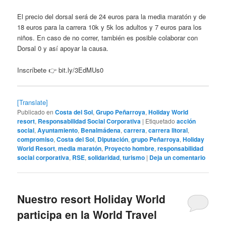
El precio del dorsal será de 24 euros para la media maratón y de
18 euros para la carrera 10k y 5k los adultos y 7 euros para los
niños. En caso de no correr, también es posible colaborar con
Dorsal 0 y así apoyar la causa.
Inscríbete 👉 bit.ly/3EdMUs0
[Translate]
Publicado en
Costa del Sol
,
Grupo Peñarroya
,
Holiday World
resort
,
Responsabilidad Social Corporativa
|
Etiquetado
acción
social
,
Ayuntamiento
,
Benalmádena
,
carrera
,
carrera litoral
,
compromiso
,
Costa del Sol
,
Diputación
,
grupo Peñarroya
,
Holiday
World Resort
,
media maratón
,
Proyecto hombre
,
responsabilidad
social corporativa
,
RSE
,
solidaridad
,
turismo
|
Deja un comentario
Nuestro resort Holiday World
participa en la World Travel