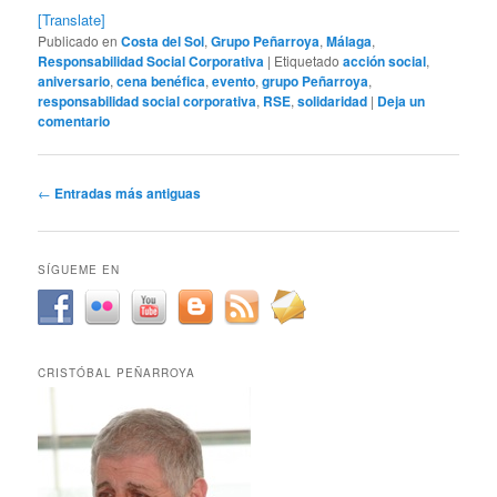
[Translate]
Publicado en
Costa del Sol
,
Grupo Peñarroya
,
Málaga
,
Responsabilidad Social Corporativa
|
Etiquetado
acción social
,
aniversario
,
cena benéfica
,
evento
,
grupo Peñarroya
,
responsabilidad social corporativa
,
RSE
,
solidaridad
|
Deja un
comentario
Navegación
←
Entradas más antiguas
de
entradas
SÍGUEME EN
CRISTÓBAL PEÑARROYA