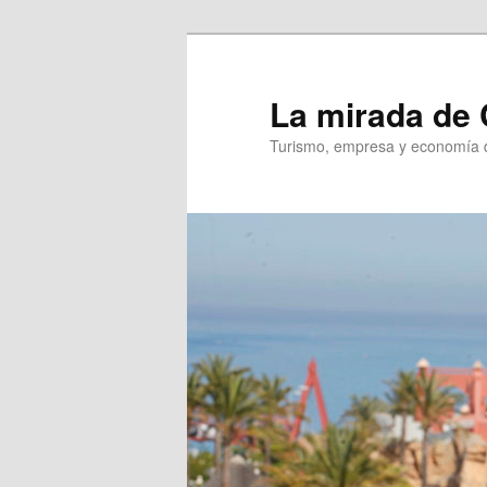
Ir
Ir
al
al
contenido
contenido
La mirada de 
principal
secundario
Turismo, empresa y economía d