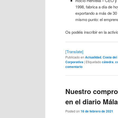
Rocío Hervella – CEO y 
1998, fabrica a día de h
exportando a más de 30 p
mismo punto: el emprend
Os podéis inscribir en la activ
[Translate]
Publicado en
Actualidad
,
Costa del 
Corporativa
|
Etiquetado
cátedra
,
c
comentario
Nuestro comprom
en el diario Mál
Posted on
16 de febrero de 2021