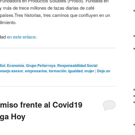
Fundadora en Productos Solubles (Prosol). Fundada en
oy más de trece millones de tazas diarias de café
aíses.Tres historias, tres caminos que confluyen en un
imiento.
idad
en este enlace.
Sol
,
Economía
,
Grupo Peñarroya
,
Responsabilidad Social
onsejo asesor
,
empresarios
,
formación
,
igualdad
,
mujer
|
Deja un
iso frente al Covid19
aga Hoy