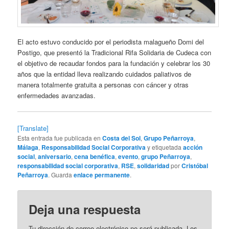
El acto estuvo conducido por el periodista malagueño Domi del
Postigo, que presentó la Tradicional Rifa Solidaria de Cudeca con
el objetivo de recaudar fondos para la fundación y celebrar los 30
años que la entidad lleva realizando cuidados paliativos de
manera totalmente gratuita a personas con cáncer y otras
enfermedades avanzadas.
[Translate]
Esta entrada fue publicada en
Costa del Sol
,
Grupo Peñarroya
,
Málaga
,
Responsabilidad Social Corporativa
y etiquetada
acción
social
,
aniversario
,
cena benéfica
,
evento
,
grupo Peñarroya
,
responsabilidad social corporativa
,
RSE
,
solidaridad
por
Cristóbal
Peñarroya
. Guarda
enlace permanente
.
Deja una respuesta
Tu dirección de correo electrónico no será publicada.
Los