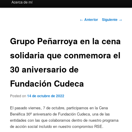
Acerca de mí
Navegación
←
Anterior
Siguiente
→
de
entradas
Grupo Peñarroya en la cena
solidaria que conmemora el
30 aniversario de
Fundación Cudeca
Posted on
14 de octubre de 2022
El pasado viernes, 7 de octubre, participamos en la Cena
Benéfica 30º aniversario de Fundación Cudeca, una de las
entidades con las que colaboramos dentro de nuestro programa
de acción social incluido en nuestro compromiso RSE.