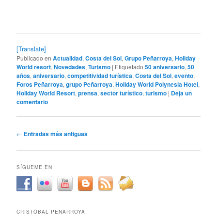
[Translate]
Publicado en
Actualidad
,
Costa del Sol
,
Grupo Peñarroya
,
Holiday
World resort
,
Novedades
,
Turismo
|
Etiquetado
50 aniversario
,
50
años
,
aniversario
,
competitividad turística
,
Costa del Sol
,
evento
,
Foros Peñarroya
,
grupo Peñarroya
,
Holiday World Polynesia Hotel
,
Holiday World Resort
,
prensa
,
sector turístico
,
turismo
|
Deja un
comentario
Navegación
←
Entradas más antiguas
de
entradas
SÍGUEME EN
CRISTÓBAL PEÑARROYA