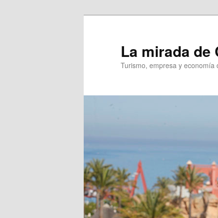
Ir
Ir
al
al
contenido
contenido
La mirada de 
principal
secundario
Turismo, empresa y economía d