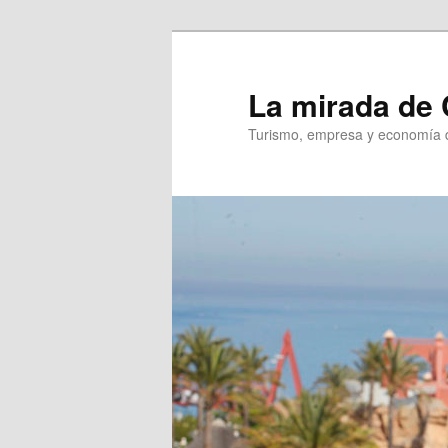
Ir
Ir
al
al
contenido
contenido
La mirada de 
principal
secundario
Turismo, empresa y economía d