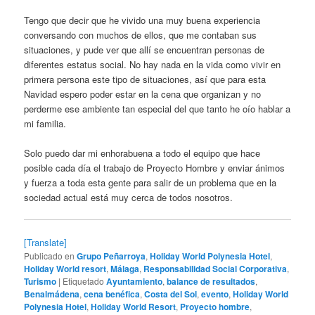
Tengo que decir que he vivido una muy buena experiencia
conversando con muchos de ellos, que me contaban sus
situaciones, y pude ver que allí se encuentran personas de
diferentes estatus social. No hay nada en la vida como vivir en
primera persona este tipo de situaciones, así que para esta
Navidad espero poder estar en la cena que organizan y no
perderme ese ambiente tan especial del que tanto he oío hablar a
mi familia.
Solo puedo dar mi enhorabuena a todo el equipo que hace
posible cada día el trabajo de Proyecto Hombre y enviar ánimos
y fuerza a toda esta gente para salir de un problema que en la
sociedad actual está muy cerca de todos nosotros.
[Translate]
Publicado en
Grupo Peñarroya
,
Holiday World Polynesia Hotel
,
Holiday World resort
,
Málaga
,
Responsabilidad Social Corporativa
,
Turismo
|
Etiquetado
Ayuntamiento
,
balance de resultados
,
Benalmádena
,
cena benéfica
,
Costa del Sol
,
evento
,
Holiday World
Polynesia Hotel
,
Holiday World Resort
,
Proyecto hombre
,