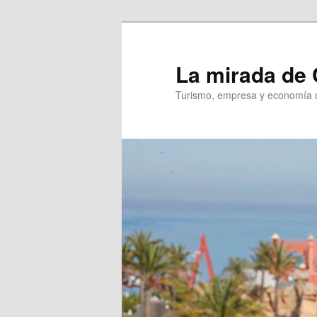
Ir
Ir
al
al
contenido
contenido
La mirada de 
principal
secundario
Turismo, empresa y economía d