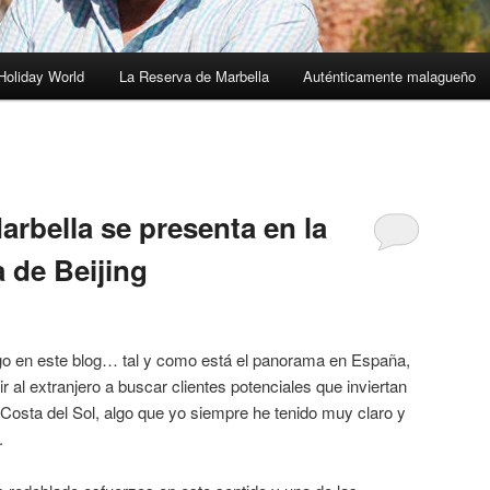
Holiday World
La Reserva de Marbella
Auténticamente malagueño
3
rbella se presenta en la
a de Beijing
igo en este blog… tal y como está el panorama en España,
r al extranjero a buscar clientes potenciales que inviertan
Costa del Sol, algo que yo siempre he tenido muy claro y
.