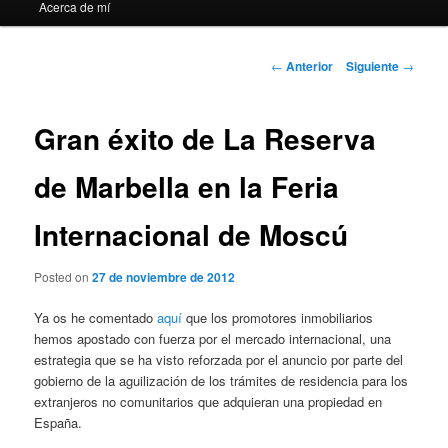
Acerca de mí
Navegación
←
Anterior
Siguiente
→
de
entradas
Gran éxito de La Reserva
de Marbella en la Feria
Internacional de Moscú
Posted on
27 de noviembre de 2012
Ya os he comentado
aquí
que los promotores inmobiliarios
hemos apostado con fuerza por el mercado internacional, una
estrategia que se ha visto reforzada por el anuncio por parte del
gobierno de la aguilización de los trámites de residencia para los
extranjeros no comunitarios que adquieran una propiedad en
España.