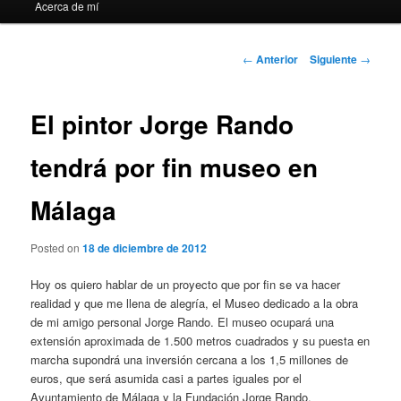
Acerca de mí
Navegación
←
Anterior
Siguiente
→
de
entradas
El pintor Jorge Rando
tendrá por fin museo en
Málaga
Posted on
18 de diciembre de 2012
Hoy os quiero hablar de un proyecto que por fin se va hacer
realidad y que me llena de alegría, el Museo dedicado a la obra
de mi amigo personal Jorge Rando. El museo ocupará una
extensión aproximada de 1.500 metros cuadrados y su puesta en
marcha supondrá una inversión cercana a los 1,5 millones de
euros, que será asumida casi a partes iguales por el
Ayuntamiento de Málaga y la Fundación Jorge Rando.