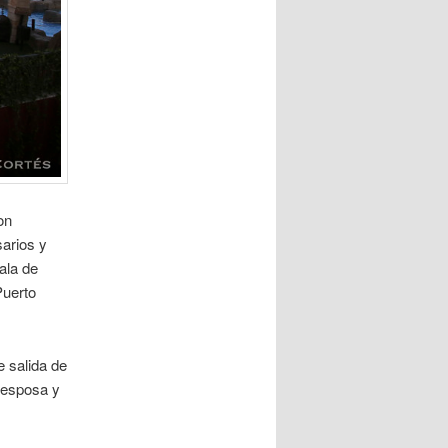
on
arios y
ala de
Puerto
 salida de
 esposa y