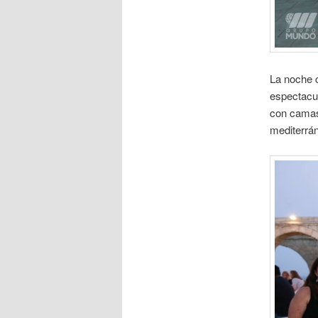
La noche c
espectacul
con camas 
mediterrá