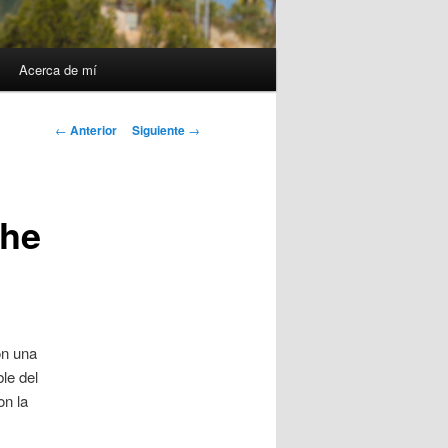
Acerca de mí
Navegación
←
Anterior
Siguiente
→
de
entradas
che
on una
ble del
n la