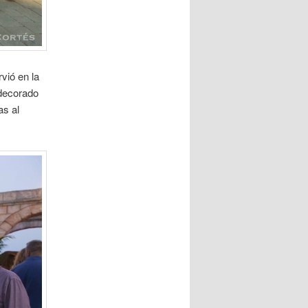
vió en la
 decorado
as al