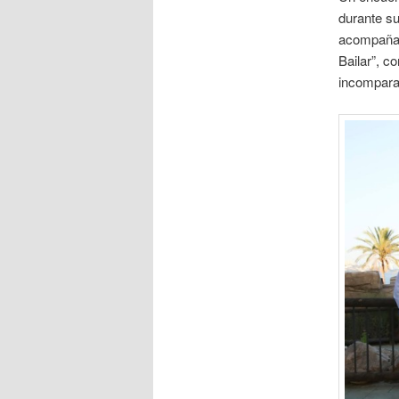
durante su
acompañar
Bailar”, c
incomparab