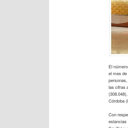
El número 
el mes de 
personas,
las cifras
(308.048),
Córdoba (8
Con respec
estancias