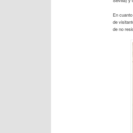
Sevilla) y
En cuanto 
de visitan
de no resi