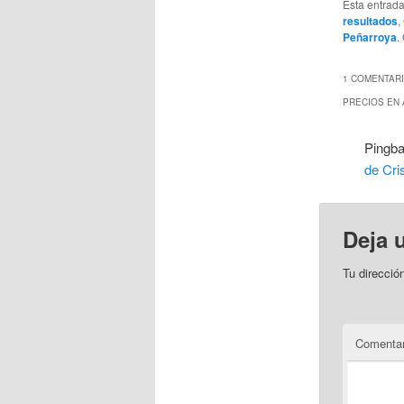
Esta entrad
resultados
,
Peñarroya
.
1 COMENTARI
PRECIOS EN 
Pingb
de Cri
Deja 
Tu direcció
Comentar