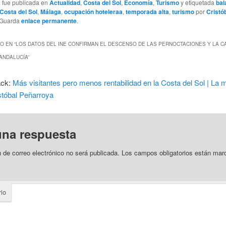
a fue publicada en
Actualidad
,
Costa del Sol
,
Economía
,
Turismo
y etiquetada
bal
Costa del Sol
,
Málaga
,
ocupación hoteleraa
,
temporada alta
,
turismo
por
Cristó
 Guarda
enlace permanente
.
O EN “
LOS DATOS DEL INE CONFIRMAN EL DESCENSO DE LAS PERNOCTACIONES Y LA C
ANDALUCÍA
”
ack:
Más visitantes pero menos rentabilidad en la Costa del Sol | La 
stóbal Peñarroya
una respuesta
n de correo electrónico no será publicada.
Los campos obligatorios están ma
io