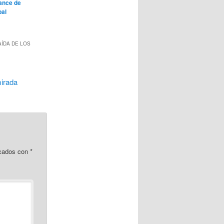
ance de
bal
AÍDA DE LOS
mirada
rcados con
*