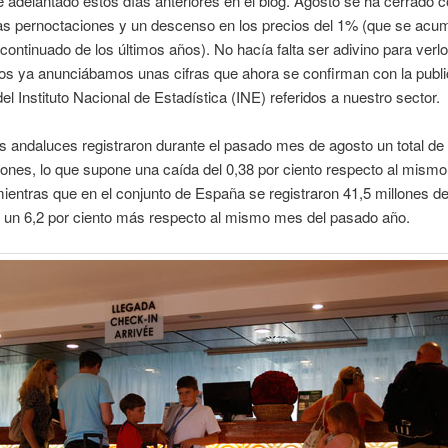
e adelantado estos días anteriores en el blog. Agosto se ha cerrado 
as pernoctaciones y un descenso en los precios del 1% (que se acum
ontinuado de los últimos años). No hacía falta ser adivino para verlo
os ya anunciábamos unas cifras que ahora se confirman con la publi
del Instituto Nacional de Estadística (INE) referidos a nuestro sector.
s andaluces registraron durante el pasado mes de agosto un total de
ones, lo que supone una caída del 0,38 por ciento respecto al mismo
ientras que en el conjunto de España se registraron 41,5 millones d
, un 6,2 por ciento más respecto al mismo mes del pasado año.