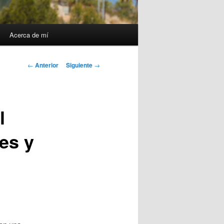
Acerca de mí
Navegación
←
Anterior
Siguiente
→
de
entradas
l
es y