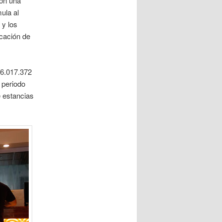
con una
ula al
 y los
cación de
 6.017.372
 periodo
e estancias