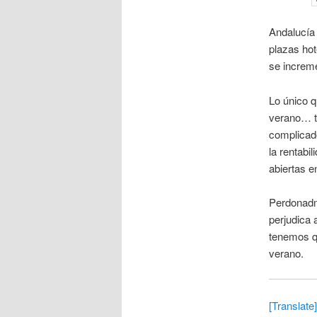
Andalucía 
plazas hot
se increme
Lo único q
verano… t
complicado
la rentabi
abiertas e
Perdonadme
perjudica 
tenemos qu
verano.
[Translate]