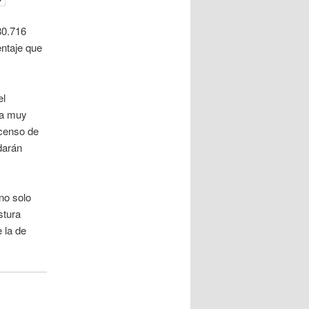
80.716
entaje que
el
ta muy
scenso de
darán
no solo
stura
 la de