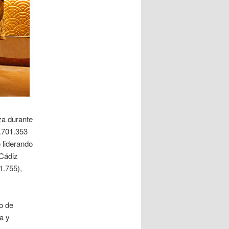
za durante
.701.353
 liderando
 Cádiz
1.755),
o de
a y