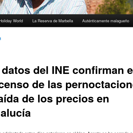
Holiday World
La Reserva de Marbella
Auténticamente malagueño
1
 datos del INE confirman e
censo de las pernoctacion
aída de los precios en
alucía