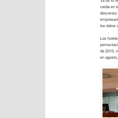
Ya os lo h
caída en l
descenso c
empresari
los datos 
Los hotele
pernoctaci
de 2010, m
en agosto