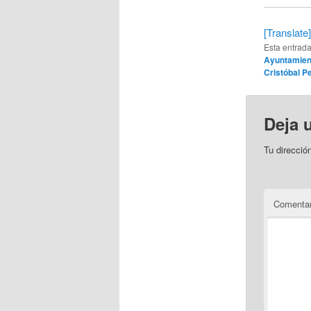
[Translate]
Esta entrad
Ayuntamien
Cristóbal P
Deja 
Tu direcció
Comentar