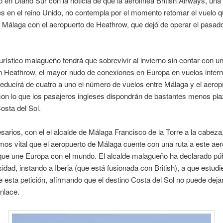
 en Diario Sur con la noticia de que la aerolínea British Airways, una
s en el reino Unido, no contempla por el momento retomar el vuelo 
 Málaga con el aeropuerto de Heathrow, que dejó de operar el pasa
turístico malagueño tendrá que sobrevivir al invierno sin contar con un
n Heathrow, el mayor nudo de conexiones en Europa en vuelos intern
ducirá de cuatro a uno el número de vuelos entre Málaga y el aerop
on lo que los pasajeros ingleses dispondrán de bastantes menos pl
Costa del Sol.
arios, con el el alcalde de Málaga Francisco de la Torre a la cabeza
os vital que el aeropuerto de Málaga cuente con una ruta a este aer
 que une Europa con el mundo. El alcalde malagueño ha declarado pú
idad, instando a Iberia (que está fusionada con British), a que estudi
 esta petición, afirmando que el destino Costa del Sol no puede deja
nlace.