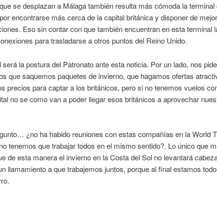
 que se desplazan a Málaga también resulta más cómoda la terminal
or encontrarse más cerca de la capital británica y disponer de mejo
iones. Eso sin contar con que también encuentran en esta terminal 
conexiones para trasladarse a otros puntos del Reino Unido.
 será la postura del Patronato ante esta noticia. Por un lado, nos pide
os que saquemos paquetes de invierno, que hagamos ofertas atracti
s precios para captar a los británicos, pero si no tenemos vuelos co
ital no se como van a poder llegar esos británicos a aprovechar nues
gunto… ¿no ha habido reuniones con estas compañías en la World T
no tenemos que trabajar todos en el mismo sentido?. Lo único que 
ue de esta manera el invierno en la Costa del Sol no levantará cabeza
n llamamiento a que trabajemos juntos, porque al final estamos todo
ro.