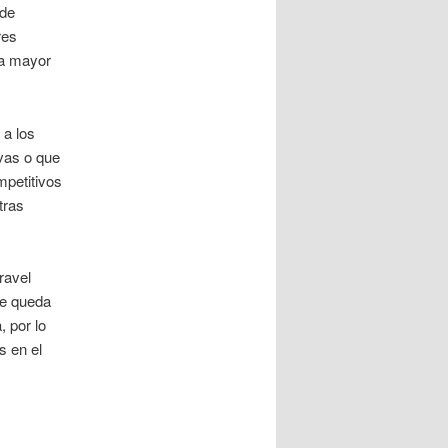
 de
res
la mayor
 a los
vas o que
mpetitivos
tras
ravel
me queda
, por lo
s en el