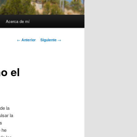
Acerca de mí
Navegación
←
Anterior
Siguiente
→
de
entradas
o el
de la
lsar la
s
e he