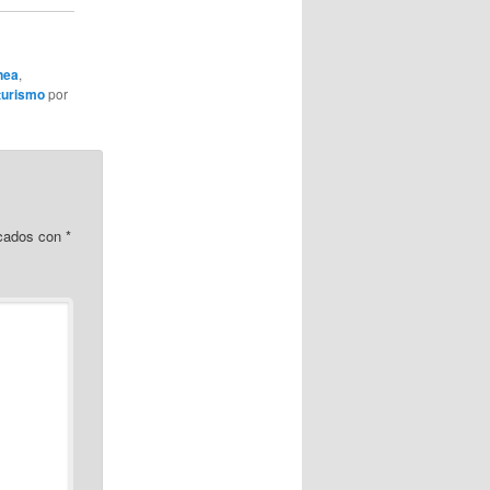
nea
,
turismo
por
rcados con
*