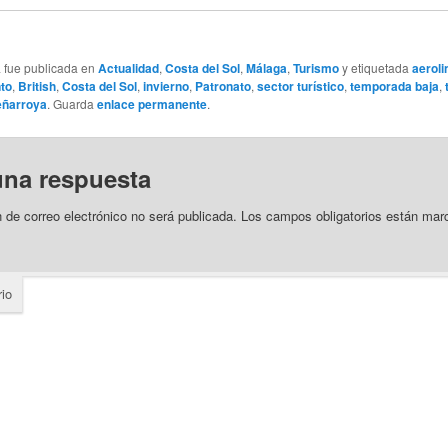
a fue publicada en
Actualidad
,
Costa del Sol
,
Málaga
,
Turismo
y etiquetada
aeroli
to
,
British
,
Costa del Sol
,
invierno
,
Patronato
,
sector turístico
,
temporada baja
,
eñarroya
. Guarda
enlace permanente
.
una respuesta
n de correo electrónico no será publicada.
Los campos obligatorios están ma
io