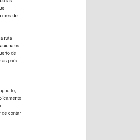
 de las
que
do mes de
a ruta
acionales.
uerto de
azas para
,
opuerto,
blicamente
e
r de contar