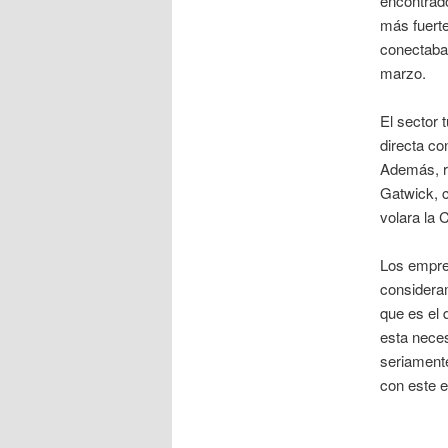
encontrado
más fuerte
conectaba
marzo.
El sector 
directa co
Además, re
Gatwick, c
volara la 
Los empres
consideram
que es el
esta neces
seriamente
con este e