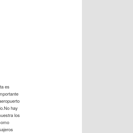
ta es
importante
 aeropuerto
do.No hay
muestra los
 como
sajeros