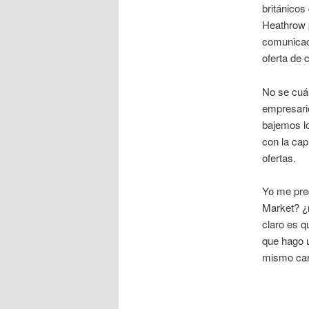
británicos
Heathrow p
comunicac
oferta de 
No se cuál
empresari
bajemos lo
con la cap
ofertas.
Yo me pre
Market? ¿
claro es q
que hago u
mismo car