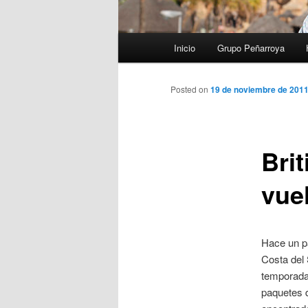
Menú
Inicio
Grupo Peñarroya
principal
Posted on
19 de noviembre de 201
Brit
vue
Hace un pa
Costa del 
temporada
paquetes d