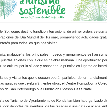
el Sol, como destino turístico internacional de primer orden, se sum
braciones del Día Mundial del Turismo, promoviendo actividades gratu
 interés para todos los que nos visitan.
capital malagueña, los principales museos y monumentos se han suma
 puertas abiertas con la que se celebra mañana. Una oportunidad per
ruta cultural por la ciudad y conocer sus principales lugares de interé
anos y visitantes que lo deseen podrán participar de forma totalment
itas guiadas que celebrarán, entre otros, el Centre Pompidou, la Colec
o de San Petersburgo o la Fundación Picasso-Casa Natal.
lía de Turismo del Ayuntamiento de Ronda también ha organizado dis
s, con deportes de aventura, visitas guiadas y una cata de aceite, ent