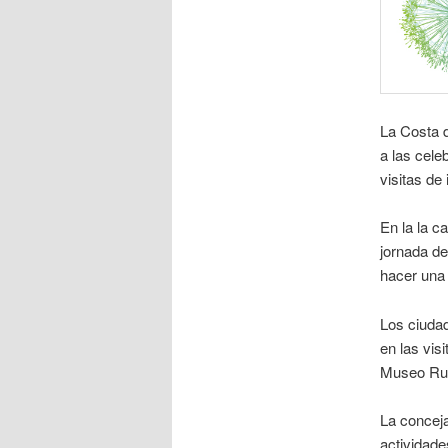
La Costa d
a las cele
visitas de
En la la 
jornada de
hacer una 
Los ciudad
en las vis
Museo Rus
La conceja
actividade