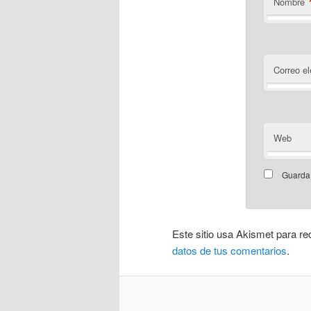
Nombre
Correo el
Web
Guarda 
Este sitio usa Akismet para re
datos de tus comentarios
.