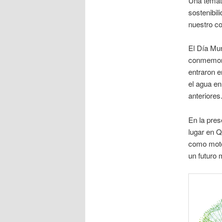
Una temáti
sostenibil
nuestro c
El Día Mun
conmemora
entraron en
el agua en
anteriores
En la pres
lugar en Q
como moto
un futuro 