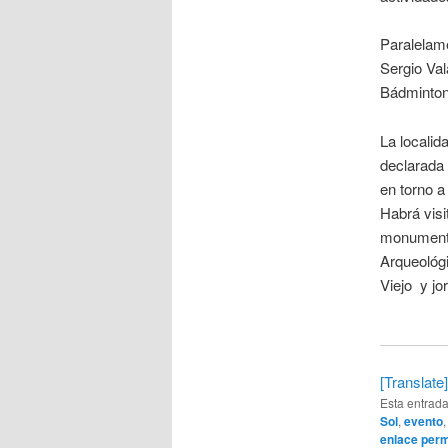
Paralelame
Sergio Val
Bádminton
La localid
declarada 
en torno a
Habrá visi
monumental
Arqueológi
Viejo y jo
[Translate]
Esta entrad
Sol
,
evento
enlace per