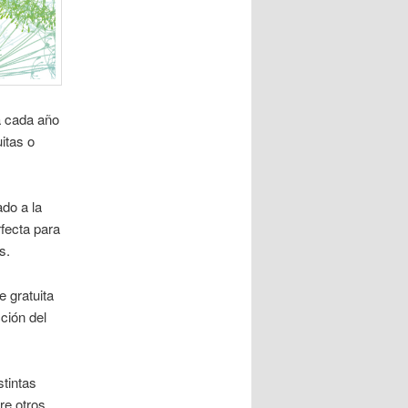
a cada año
itas o
do a la
fecta para
s.
e gratuita
ción del
tintas
re otros.