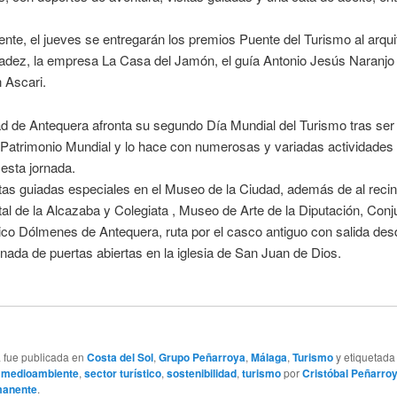
nte, el jueves se entregarán los premios Puente del Turismo al arqui
adez, la empresa La Casa del Jamón, el guía Antonio Jesús Naranjo 
 Ascari.
ad de Antequera afronta su segundo Día Mundial del Turismo tras ser
Patrimonio Mundial y lo hace con numerosas y variadas actividades 
 esta jornada.
tas guiadas especiales en el Museo de la Ciudad, además de al recin
 de la Alcazaba y Colegiata , Museo de Arte de la Diputación, Conj
co Dólmenes de Antequera, ruta por el casco antiguo con salida des
rnada de puertas abiertas en la iglesia de San Juan de Dios.
a fue publicada en
Costa del Sol
,
Grupo Peñarroya
,
Málaga
,
Turismo
y etiquetad
,
medioambiente
,
sector turístico
,
sostenibilidad
,
turismo
por
Cristóbal Peñarro
manente
.