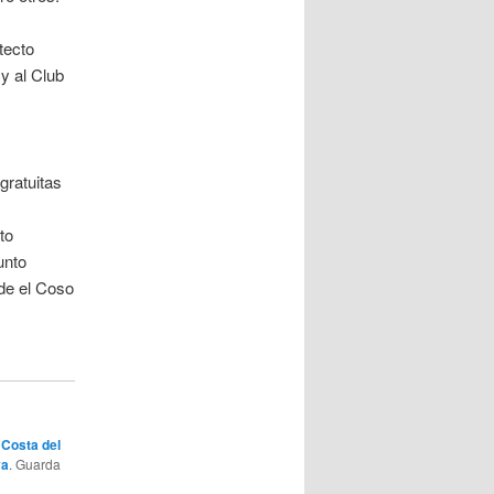
tecto
y al Club
gratuitas
to
unto
de el Coso
a
Costa del
ya
. Guarda