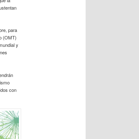
ue la
ustentan
bre, para
mo (OMT)
 mundial y
ones
tendrán
rismo
idos con