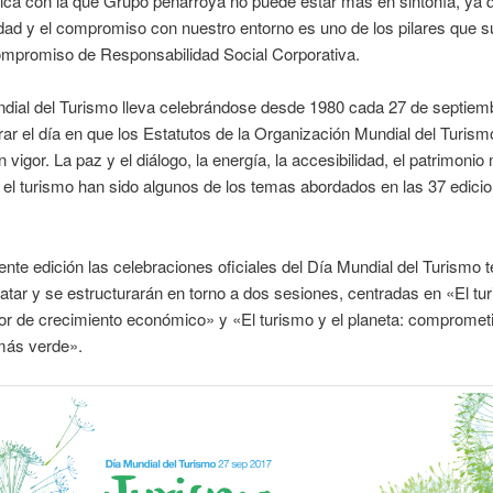
ca con la que Grupo peñarroya no puede estar más en sintonía, ya q
idad y el compromiso con nuestro entorno es uno de los pilares que s
ompromiso de Responsabilidad Social Corporativa.
dial del Turismo lleva celebrándose desde 1980 cada 27 de septiem
r el día en que los Estatutos de la Organización Mundial del Turis
 vigor. La paz y el diálogo, la energía, la accesibilidad, el patrimonio
 el turismo han sido algunos de los temas abordados en las 37 edici
.
ente edición las celebraciones oficiales del Día Mundial del Turismo 
atar y se estructurarán en torno a dos sesiones, centradas en «El tu
r de crecimiento económico» y «El turismo y el planeta: compromet
más verde».