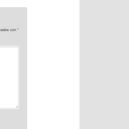
rcados con
*