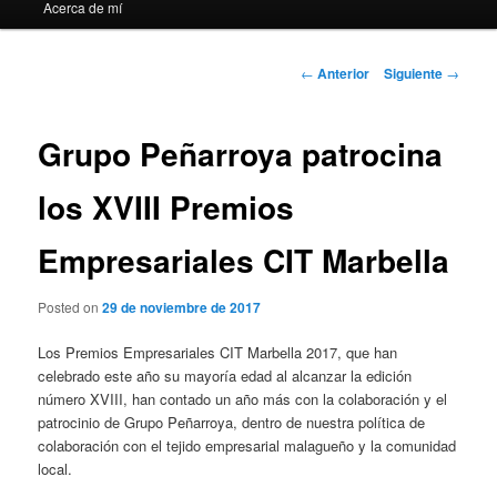
Acerca de mí
Navegación
←
Anterior
Siguiente
→
de
entradas
Grupo Peñarroya patrocina
los XVIII Premios
Empresariales CIT Marbella
Posted on
29 de noviembre de 2017
Los Premios Empresariales CIT Marbella 2017, que han
celebrado este año su mayoría edad al alcanzar la edición
número XVIII, han contado un año más con la colaboración y el
patrocinio de Grupo Peñarroya, dentro de nuestra política de
colaboración con el tejido empresarial malagueño y la comunidad
local.