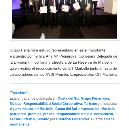
Grupo Peñarroya estuvo representado en este importante
encuentro por mi hija Ana Mª Peñarroya, Consejera Delegada de
la División Inmobiliaria y Directora de La Reserva de Marbella,
quien recibió el reconocimiento de CIT Marbella junto al resto de
colaboradores de los XVIII Premios Empresariales CIT Marbella.
[Translate]
Esta entrada fue publicada en
Costa del Sol
,
Grupo Peñarroya
,
Málaga
,
Responsabilidad Social Corporativa
,
Turismo
y etiquetada
Ayuntamiento
,
cit Marbella
,
Costa del Sol
,
empresarios
,
Marbella
,
patrocinio
,
premios
,
prensa
,
responsabilidad social corporativa
,
sector turístico
,
turismo
por
Cristóbal Peñarroya
. Guarda
enlace
permanente
.