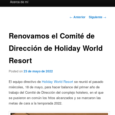
Acerca de mí
Navegación
←
Anterior
Siguiente
→
de
entradas
Renovamos el Comité de
Dirección de Holiday World
Resort
Posted on
23 de mayo de 2022
El equipo directivo de
Holiday World Resort
se reunió el pasado
miércoles, 18 de mayo, para hacer balance del primer año de
trabajo del Comité de Dirección del complejo hotelero, en el que
se pusieron en común los hitos alcanzados y se marcaron las
metas de cara a la temporada 2022.