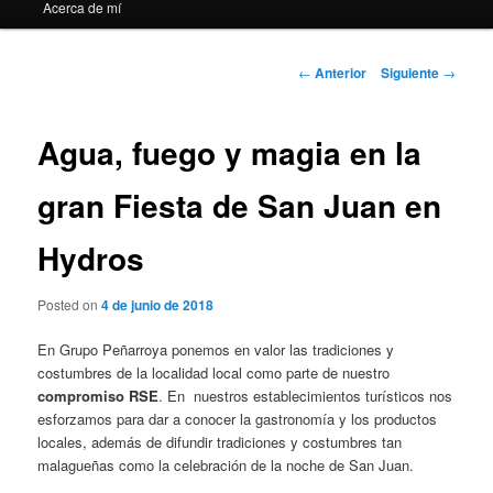
Acerca de mí
Navegación
←
Anterior
Siguiente
→
de
entradas
Agua, fuego y magia en la
gran Fiesta de San Juan en
Hydros
Posted on
4 de junio de 2018
En Grupo Peñarroya ponemos en valor las tradiciones y
costumbres de la localidad local como parte de nuestro
compromiso RSE
. En nuestros establecimientos turísticos nos
esforzamos para dar a conocer la gastronomía y los productos
locales, además de difundir tradiciones y costumbres tan
malagueñas como la celebración de la noche de San Juan.