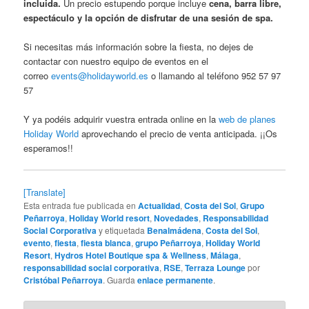
incluida.
Un precio estupendo porque incluye
cena, barra libre,
espectáculo y la opción de disfrutar de una sesión de spa.
Si necesitas más información sobre la fiesta, no dejes de
contactar con nuestro equipo de eventos en el
correo
events@holidayworld.es
o llamando al teléfono 952 57 97
57
Y ya podéis adquirir vuestra entrada online en la
web de planes
Holiday World
aprovechando el precio de venta anticipada. ¡¡Os
esperamos!!
[Translate]
Esta entrada fue publicada en
Actualidad
,
Costa del Sol
,
Grupo
Peñarroya
,
Holiday World resort
,
Novedades
,
Responsabilidad
Social Corporativa
y etiquetada
Benalmádena
,
Costa del Sol
,
evento
,
fiesta
,
fiesta blanca
,
grupo Peñarroya
,
Holiday World
Resort
,
Hydros Hotel Boutique spa & Wellness
,
Málaga
,
responsabilidad social corporativa
,
RSE
,
Terraza Lounge
por
Cristóbal Peñarroya
. Guarda
enlace permanente
.