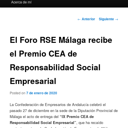
Acerca de mí
Navegación
←
Anterior
Siguiente
→
de
entradas
El Foro RSE Málaga recibe
el Premio CEA de
Responsabilidad Social
Empresarial
Posted on
7 de enero de 2020
La Confederación de Empresarios de Andalucía celebró el
pasado 27 de diciembre en la sede de la Diputación Provincial de
Málaga el acto de entrega del
“IX Premio CEA de
Responsabilidad Social Empresarial”
, que ha recaído