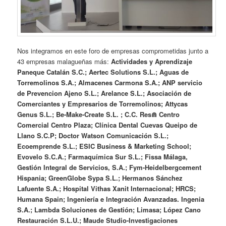
Nos integramos en este foro de empresas comprometidas junto a
43 empresas malagueñas más:
Actividades y Aprendizaje
Paneque Catalán S.C.; Aertec Solutions S.L.; Aguas de
Torremolinos S.A.; Almacenes Carmona S.A.; ANP servicio
de Prevencion Ajeno S.L.; Arelance S.L.; Asociación de
Comerciantes y Empresarios de Torremolinos; Attycas
Genus S.L.; Be-Make-Create S.L. ; C.C. Res⋒ Centro
Comercial Centro Plaza; Clínica Dental Cuevas Queipo de
Llano S.C.P; Doctor Watson Comunicación S.L.;
Ecoemprende S.L.; ESIC Business & Marketing School;
Evovelo S.C.A.; Farmaquímica Sur S.L.; Fissa Málaga,
Gestión Integral de Servicios, S.A.; Fym-Heidelbergcement
Hispania; GreenGlobe Sypa S.L.; Hermanos Sánchez
Lafuente S.A.; Hospital Vithas Xanit Internacional; HRCS;
Humana Spain; Ingeniería e Integración Avanzadas. Ingenia
S.A.; Lambda Soluciones de Gestión; Limasa; López Cano
Restauración S.L.U.; Maude Studio-Investigaciones