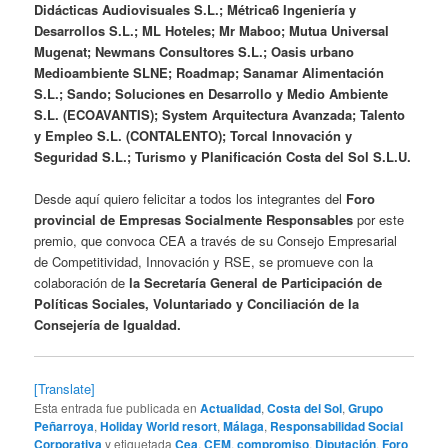
Didácticas Audiovisuales S.L.; Métrica6 Ingeniería y
Desarrollos S.L.; ML Hoteles; Mr Maboo; Mutua Universal
Mugenat; Newmans Consultores S.L.; Oasis urbano
Medioambiente SLNE; Roadmap; Sanamar Alimentación
S.L.; Sando; Soluciones en Desarrollo y Medio Ambiente
S.L. (ECOAVANTIS); System Arquitectura Avanzada; Talento
y Empleo S.L. (CONTALENTO); Torcal Innovación y
Seguridad S.L.; Turismo y Planificación Costa del Sol S.L.U.
Desde aquí quiero felicitar a todos los integrantes del
Foro
provincial de Empresas Socialmente Responsables
por este
premio, que convoca CEA a través de su Consejo Empresarial
de Competitividad, Innovación y RSE, se promueve con la
colaboración de
la Secretaría General de Participación de
Políticas Sociales, Voluntariado y Conciliación de la
Consejería de Igualdad.
[Translate]
Esta entrada fue publicada en
Actualidad
,
Costa del Sol
,
Grupo
Peñarroya
,
Holiday World resort
,
Málaga
,
Responsabilidad Social
Corporativa
y etiquetada
Cea
,
CEM
,
compromiso
,
Diputación
,
Foro