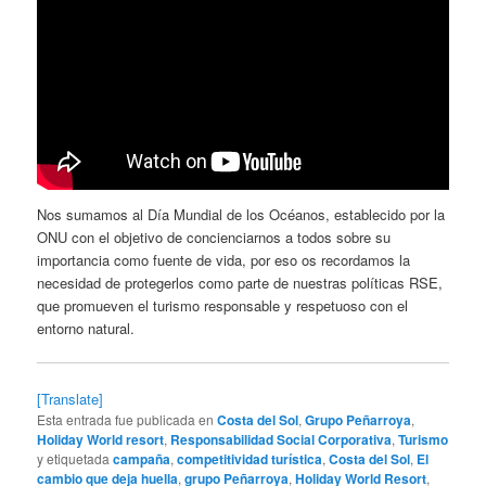
Nos sumamos al Día Mundial de los Océanos, establecido por la
ONU con el objetivo de concienciarnos a todos sobre su
importancia como fuente de vida, por eso os recordamos la
necesidad de protegerlos como parte de nuestras políticas RSE,
que promueven el turismo responsable y respetuoso con el
entorno natural.
[Translate]
Esta entrada fue publicada en
Costa del Sol
,
Grupo Peñarroya
,
Holiday World resort
,
Responsabilidad Social Corporativa
,
Turismo
y etiquetada
campaña
,
competitividad turística
,
Costa del Sol
,
El
cambio que deja huella
,
grupo Peñarroya
,
Holiday World Resort
,