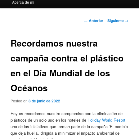
Acerca de mí
Navegación
←
Anterior
Siguiente
→
de
entradas
Recordamos nuestra
campaña contra el plástico
en el Día Mundial de los
Océanos
Posted on
8 de junio de 2022
Hoy os recordamos nuestro compromiso con la eliminación de
plásticos de un solo uso en los hoteles de
Holiday World Resort
,
una de las iniciativas que forman parte de la campaña ‘El cambio
que deja huella’, dirigida a minimizar el impacto ambiental de