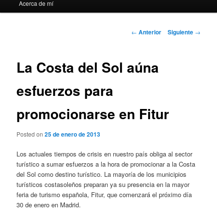
Acerca de mí
Navegación
←
Anterior
Siguiente
→
de
entradas
La Costa del Sol aúna
esfuerzos para
promocionarse en Fitur
Posted on
25 de enero de 2013
Los actuales tiempos de crisis en nuestro país obliga al sector
turístico a sumar esfuerzos a la hora de promocionar a la Costa
del Sol como destino turístico. La mayoría de los municipios
turísticos costasoleños preparan ya su presencia en la mayor
feria de turismo española, Fitur, que comenzará el próximo día
30 de enero en Madrid.