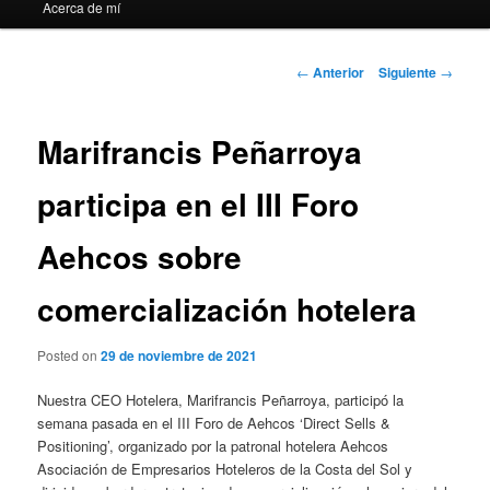
Acerca de mí
Navegación
←
Anterior
Siguiente
→
de
entradas
Marifrancis Peñarroya
participa en el III Foro
Aehcos sobre
comercialización hotelera
Posted on
29 de noviembre de 2021
Nuestra CEO Hotelera, Marifrancis Peñarroya, participó la
semana pasada en el III Foro de Aehcos ‘Direct Sells &
Positioning’, organizado por la patronal hotelera Aehcos
Asociación de Empresarios Hoteleros de la Costa del Sol y