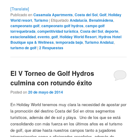
[Translate]
Publicado en
Casamaïa Apartments
,
Costa del Sol
,
Golf
,
Holiday
World resort
,
Turismo
|
Etiquetado
Andalucía
,
Benalmádena
,
campeonato golf
,
campeonato golf hydros
,
campo golf
torrequebrada
,
competitividad turística
,
Costa del Sol
,
deporte
,
estacionalidad
,
evento
,
golf
,
Holiday World Resort
,
Hydros Hotel
Boutique spa & Wellness
,
temporada baja
,
Turismo Andaluz
,
turismo de golf
|
2
Respuestas
El V Torneo de Golf Hydros
culmina con rotundo éxito
Posted on
20 de mayo de 2014
En Holiday World tenemos muy clara la necesidad de apostar por
la promoción del destino Costa del Sol en otros segmentos
turísticos, además del de sol y playa. Uno de los que se está
consolidando con más fuerza en los últimos años es el turismo
de golf, que atrae hasta nuestros campos tanto a jugadores
internacionales como a aficionados españoles, además de