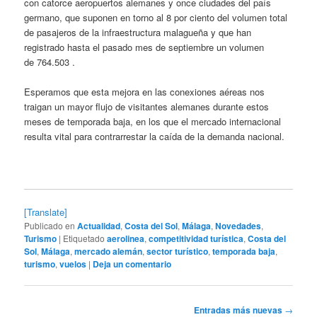
con catorce aeropuertos alemanes y once ciudades del país
germano, que suponen en torno al 8 por ciento del volumen total
de pasajeros de la infraestructura malagueña y que han
registrado hasta el pasado mes de septiembre un volumen
de 764.503 .
Esperamos que esta mejora en las conexiones aéreas nos
traigan un mayor flujo de visitantes alemanes durante estos
meses de temporada baja, en los que el mercado internacional
resulta vital para contrarrestar la caída de la demanda nacional.
[Translate]
Publicado en
Actualidad
,
Costa del Sol
,
Málaga
,
Novedades
,
Turismo
|
Etiquetado
aerolinea
,
competitividad turística
,
Costa del
Sol
,
Málaga
,
mercado alemán
,
sector turístico
,
temporada baja
,
turismo
,
vuelos
|
Deja un comentario
Navegación
Entradas más nuevas
→