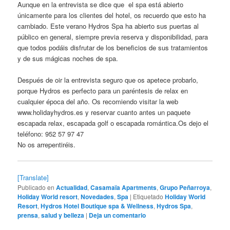
Aunque en la entrevista se dice que el spa está abierto
únicamente para los clientes del hotel, os recuerdo que esto ha
cambiado. Este verano Hydros Spa ha abierto sus puertas al
público en general, siempre previa reserva y disponibilidad, para
que todos podáis disfrutar de los beneficios de sus tratamientos
y de sus mágicas noches de spa.
Después de oir la entrevista seguro que os apetece probarlo,
porque Hydros es perfecto para un paréntesis de relax en
cualquier época del año. Os recomiendo visitar la web
www.holidayhydros.es y reservar cuanto antes un paquete
escapada relax, escapada golf o escapada romántica.Os dejo el
teléfono: 952 57 97 47
No os arrepentiréis.
[Translate]
Publicado en
Actualidad
,
Casamaïa Apartments
,
Grupo Peñarroya
,
Holiday World resort
,
Novedades
,
Spa
|
Etiquetado
Holiday World
Resort
,
Hydros Hotel Boutique spa & Wellness
,
Hydros Spa
,
prensa
,
salud y belleza
|
Deja un comentario