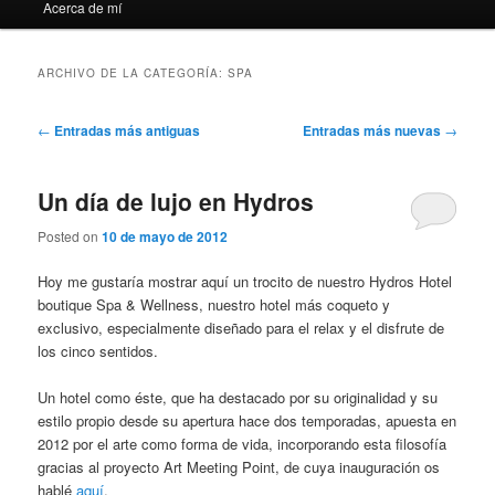
Acerca de mí
ARCHIVO DE LA CATEGORÍA:
SPA
Navegación
←
Entradas más antiguas
Entradas más nuevas
→
de
entradas
Un día de lujo en Hydros
Posted on
10 de mayo de 2012
Hoy me gustaría mostrar aquí un trocito de nuestro Hydros Hotel
boutique Spa & Wellness, nuestro hotel más coqueto y
exclusivo, especialmente diseñado para el relax y el disfrute de
los cinco sentidos.
Un hotel como éste, que ha destacado por su originalidad y su
estilo propio desde su apertura hace dos temporadas, apuesta en
2012 por el arte como forma de vida, incorporando esta filosofía
gracias al proyecto Art Meeting Point, de cuya inauguración os
hablé
aquí
.