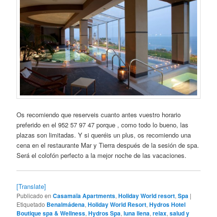
Os recomiendo que reserveis cuanto antes vuestro horario
preferido en el 952 57 97 47 porque , como todo lo bueno, las
plazas son limitadas. Y si queréis un plus, os recomiendo una
cena en el restaurante Mar y Tierra después de la sesión de spa.
Será el colofón perfecto a la mejor noche de las vacaciones.
[Translate]
Publicado en
Casamaïa Apartments
,
Holiday World resort
,
Spa
|
Etiquetado
Benalmádena
,
Holiday World Resort
,
Hydros Hotel
Boutique spa & Wellness
,
Hydros Spa
,
luna llena
,
relax
,
salud y