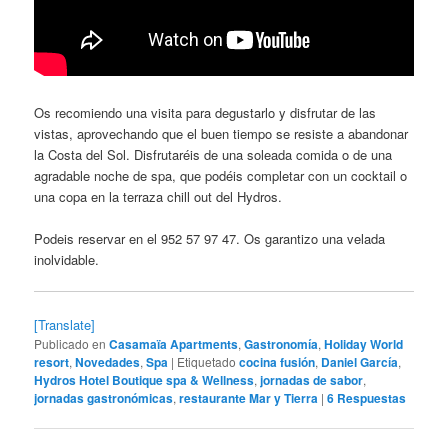
Os recomiendo una visita para degustarlo y disfrutar de las
vistas, aprovechando que el buen tiempo se resiste a abandonar
la Costa del Sol. Disfrutaréis de una soleada comida o de una
agradable noche de spa, que podéis completar con un cocktail o
una copa en la terraza chill out del Hydros.
Podeis reservar en el 952 57 97 47. Os garantizo una velada
inolvidable.
[Translate]
Publicado en
Casamaïa Apartments
,
Gastronomía
,
Holiday World
resort
,
Novedades
,
Spa
|
Etiquetado
cocina fusión
,
Daniel García
,
Hydros Hotel Boutique spa & Wellness
,
jornadas de sabor
,
jornadas gastronómicas
,
restaurante Mar y Tierra
|
6
Respuestas