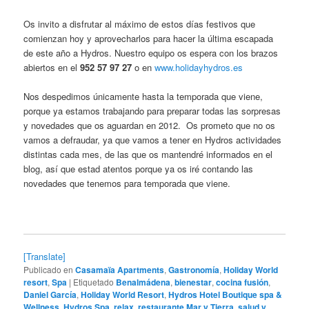
Os invito a disfrutar al máximo de estos días festivos que
comienzan hoy y aprovecharlos para hacer la última escapada
de este año a Hydros. Nuestro equipo os espera con los brazos
abiertos en el
952 57 97 27
o en
www.holidayhydros.es
Nos despedimos únicamente hasta la temporada que viene,
porque ya estamos trabajando para preparar todas las sorpresas
y novedades que os aguardan en 2012. Os prometo que no os
vamos a defraudar, ya que vamos a tener en Hydros actividades
distintas cada mes, de las que os mantendré informados en el
blog, así que estad atentos porque ya os iré contando las
novedades que tenemos para temporada que viene.
[Translate]
Publicado en
Casamaïa Apartments
,
Gastronomía
,
Holiday World
resort
,
Spa
|
Etiquetado
Benalmádena
,
bienestar
,
cocina fusión
,
Daniel García
,
Holiday World Resort
,
Hydros Hotel Boutique spa &
Wellness
,
Hydros Spa
,
relax
,
restaurante Mar y Tierra
,
salud y