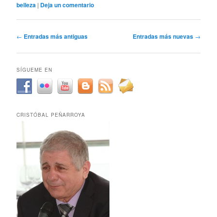
belleza
|
Deja un comentario
Navegación
←
Entradas más antiguas
Entradas más nuevas
→
de
entradas
SÍGUEME EN
CRISTÓBAL PEÑARROYA