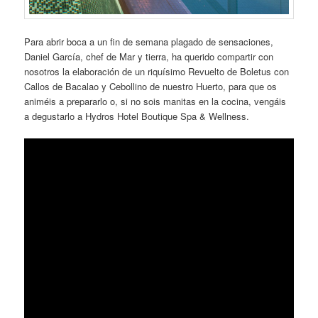
Para abrir boca a un fin de semana plagado de sensaciones,
Daniel García, chef de Mar y tierra, ha querido compartir con
nosotros la elaboración de un riquísimo Revuelto de Boletus con
Callos de Bacalao y Cebollino de nuestro Huerto, para que os
animéis a prepararlo o, si no sois manitas en la cocina, vengáis
a degustarlo a Hydros Hotel Boutique Spa & Wellness.