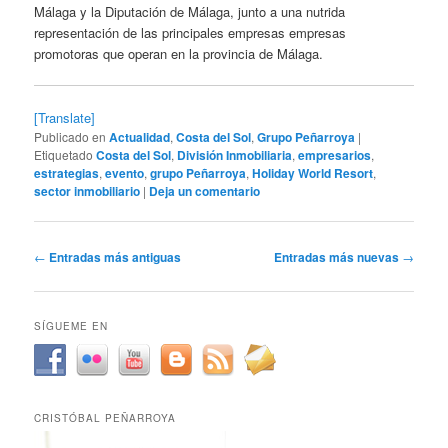
Málaga y la Diputación de Málaga, junto a una nutrida
representación de las principales empresas empresas
promotoras que operan en la provincia de Málaga.
[Translate]
Publicado en
Actualidad
,
Costa del Sol
,
Grupo Peñarroya
|
Etiquetado
Costa del Sol
,
División Inmobiliaria
,
empresarios
,
estrategias
,
evento
,
grupo Peñarroya
,
Holiday World Resort
,
sector inmobiliario
|
Deja un comentario
Navegación
←
Entradas más antiguas
Entradas más nuevas
→
de
entradas
SÍGUEME EN
CRISTÓBAL PEÑARROYA