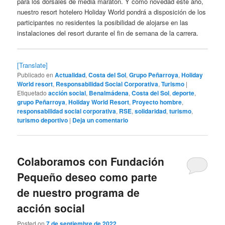
para los dorsales de media maratón. Y como novedad este año,
nuestro resort hotelero Holiday World pondrá a disposición de los
participantes no residentes la posibilidad de alojarse en las
instalaciones del resort durante el fin de semana de la carrera.
[Translate]
Publicado en
Actualidad
,
Costa del Sol
,
Grupo Peñarroya
,
Holiday
World resort
,
Responsabilidad Social Corporativa
,
Turismo
|
Etiquetado
acción social
,
Benalmádena
,
Costa del Sol
,
deporte
,
grupo Peñarroya
,
Holiday World Resort
,
Proyecto hombre
,
responsabilidad social corporativa
,
RSE
,
solidaridad
,
turismo
,
turismo deportivo
|
Deja un comentario
Colaboramos con Fundación
Pequeño deseo como parte
de nuestro programa de
acción social
Posted on
7 de septiembre de 2022