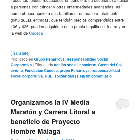
Todos los fondos recaudados en concierto se destinarán a cuidar
a personas con cáncer y otras enfermedades avanzadas, así
como ofrecer apoyo a sus familiares, de manera totalmente
gratuita.Las entradas, que tendrán precios comprendidos entre
10€ y 43€, pueden adquirirse en la propia taquilla del teatro y en
la web de
Cudeca
[Translate]
Publicado en
Grupo Peñarroya
,
Responsabilidad Social
Corporativa
|
Etiquetado
acción social
,
concierto
,
Costa del Sol
,
evento
,
Fundación Cudeca
,
grupo Peñarroya
,
responsabilidad
social corporativa
,
RSE
,
solidaridad
|
Deja un comentario
Organizamos la IV Media
Maratón y Carrera Litoral a
beneficio de Proyecto
Hombre Málaga