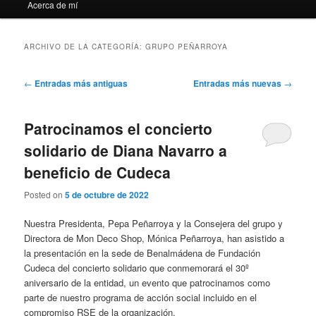
Acerca de mí
ARCHIVO DE LA CATEGORÍA:
GRUPO PEÑARROYA
Navegación
←
Entradas más antiguas
Entradas más nuevas
→
de
entradas
Patrocinamos el concierto
solidario de Diana Navarro a
beneficio de Cudeca
Posted on
5 de octubre de 2022
Nuestra Presidenta, Pepa Peñarroya y la Consejera del grupo y
Directora de Mon Deco Shop, Mónica Peñarroya, han asistido a
la presentación en la sede de Benalmádena de Fundación
Cudeca del concierto solidario que conmemorará el 30º
aniversario de la entidad, un evento que patrocinamos como
parte de nuestro programa de acción social incluido en el
compromiso RSE de la organización.