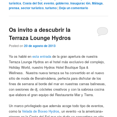
turística
,
Costa del Sol
,
evento
,
gobierno
,
inaugurac ión
,
Málaga
,
prensa
,
sector turístico
,
turismo
|
Deja un comentario
Os invito a descubrir la
Terraza Lounge Hydros
Posted on
20 de agosto de 2013
Ya os hablé en
esta entrada
de la gran apertura de nuestra
Terraza Lounge Hydros en el hotel más exclusivo del complejo,
Holiday World, nuestro Hydros Hotel Boutique Spa &
Wellness. Nuestra nueva terraza se ha convertido en el nuevo
sitio de moda de Benalmádena, perfecta para disfrutar de los
fines de semana al borde del mar en nuestras camas balinesas,
con sesiones de dj, cócteles creativos y con la sabrosa cocina
que elabora el gran equipo del Restaurante Mar y Tierra.
Un marco privilegiado que además acoge todo tipo de eventos,
como la
Velada de Boxeo Hydros
, un evento «a la americana»
pionero en la Costa del Sol que sin duda va convertirse en cita