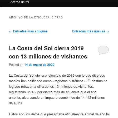
Acerca de mí
ARCHIVO DE LA ETIQUETA:
CIFRAS
Navegación
←
Entradas más antiguas
Entradas más nuevas
→
de
entradas
La Costa del Sol cierra 2019
con 13 millones de visitantes
Posted on
14 de enero de 2020
La Costa del Sol cierra el ejercicio de 2019 con lo que diversos
medios han calificado como «registros históricos». El destino ha
logrado rebasar la cifra de los 13 millones de visitantes,
registrando un 4,2 por ciento más de afluencia que el año
anterior, alcanzando un impacto económico de 14.442 millones
de euros.
Estos son los datos que presentaba oficialmente a final de año la