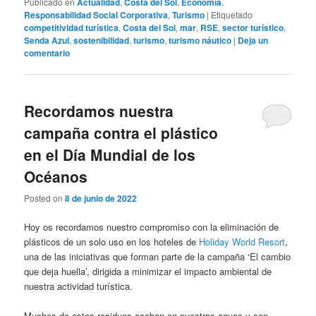
Publicado en
Actualidad
,
Costa del Sol
,
Economía
,
Responsabilidad Social Corporativa
,
Turismo
|
Etiquetado
competitividad turística
,
Costa del Sol
,
mar
,
RSE
,
sector turístico
,
Senda Azul
,
sostenibilidad
,
turismo
,
turismo náutico
|
Deja un
comentario
Recordamos nuestra
campaña contra el plástico
en el Día Mundial de los
Océanos
Posted on
8 de junio de 2022
Hoy os recordamos nuestro compromiso con la eliminación de
plásticos de un solo uso en los hoteles de
Holiday World Resort
,
una de las iniciativas que forman parte de la campaña ‘El cambio
que deja huella’, dirigida a minimizar el impacto ambiental de
nuestra actividad turística.
Muchos de estos residuos acaban en nuestras aguas y son