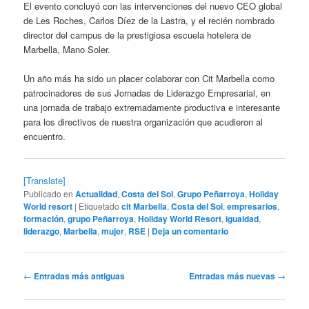
El evento concluyó con las intervenciones del nuevo CEO global
de Les Roches, Carlos Díez de la Lastra, y el recién nombrado
director del campus de la prestigiosa escuela hotelera de
Marbella, Mano Soler.
Un año más ha sido un placer colaborar con Cit Marbella como
patrocinadores de sus Jornadas de Liderazgo Empresarial, en
una jornada de trabajo extremadamente productiva e interesante
para los directivos de nuestra organización que acudieron al
encuentro.
[Translate]
Publicado en
Actualidad
,
Costa del Sol
,
Grupo Peñarroya
,
Holiday
World resort
|
Etiquetado
cit Marbella
,
Costa del Sol
,
empresarios
,
formación
,
grupo Peñarroya
,
Holiday World Resort
,
igualdad
,
liderazgo
,
Marbella
,
mujer
,
RSE
|
Deja un comentario
Navegación
←
Entradas más antiguas
Entradas más nuevas
→
de
entradas