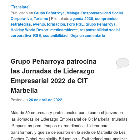
[Translate]
Publicado en
Grupo Peñarroya
,
Málaga
,
Responsabilidad Social
Corporativa
,
Turismo
|
Etiquetado
agenda 2030
,
compromiso
,
estrategias
,
evento
,
formación
,
Foro RSE
,
grupo Peñarroya
,
Holiday World Resort
,
medioambiente
,
responsabilidad social
corporativa
,
RSE
,
sostenibilidad
|
Deja un comentario
Grupo Peñarroya patrocina
las Jornadas de Liderazgo
Empresarial 2022 de CIT
Marbella
Posted on
26 de abril de 2022
Más de 80 empresas y profesionales participaron el jueves en
las Jornadas de Liderazgo Empresarial de Cit Marbella, títuladas
‘Propuestas para tiempos extraordinarios. Liderar para
transformar’, y que se celebraron en la sede de Marbella de Les
Roches Global Hospitality Education – Switzerland para analizar