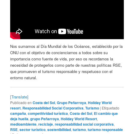
Nos sumamos al Día Mundial de los Océanos, establecido por la
ONU con el objetivo de concienciarnos a todos sobre su
importancia como fuente de vida, por eso os recordamos la
necesidad de protegerlos como parte de nuestras políticas RSE,
que promueven el turismo responsable y respetuoso con el
entorno natural.
[Translate]
Publicado en
Costa del Sol
,
Grupo Peñarroya
,
Holiday World
resort
,
Responsabilidad Social Corporativa
,
Turismo
|
Etiquetado
campaña
,
competitividad turística
,
Costa del Sol
,
El cambio que
deja huella
,
grupo Peñarroya
,
Holiday World Resort
,
medioambiente
,
reciclaje
,
responsabilidad social corporativa
,
RSE
,
sector turístico
,
sostenibilidad
,
turismo
,
turismo responsable