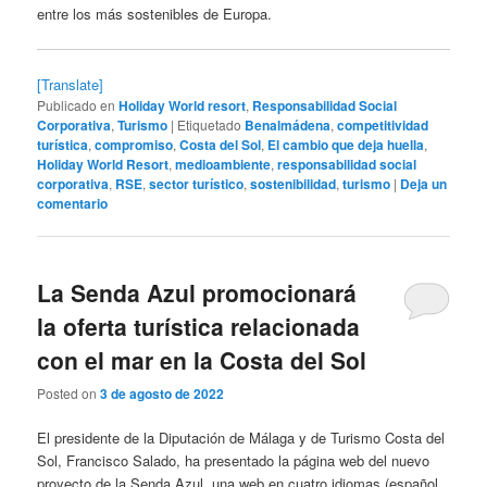
entre los más sostenibles de Europa.
[Translate]
Publicado en
Holiday World resort
,
Responsabilidad Social
Corporativa
,
Turismo
|
Etiquetado
Benalmádena
,
competitividad
turística
,
compromiso
,
Costa del Sol
,
El cambio que deja huella
,
Holiday World Resort
,
medioambiente
,
responsabilidad social
corporativa
,
RSE
,
sector turístico
,
sostenibilidad
,
turismo
|
Deja un
comentario
La Senda Azul promocionará
la oferta turística relacionada
con el mar en la Costa del Sol
Posted on
3 de agosto de 2022
El presidente de la Diputación de Málaga y de Turismo Costa del
Sol, Francisco Salado, ha presentado la página web del nuevo
proyecto de la Senda Azul, una web en cuatro idiomas (español,