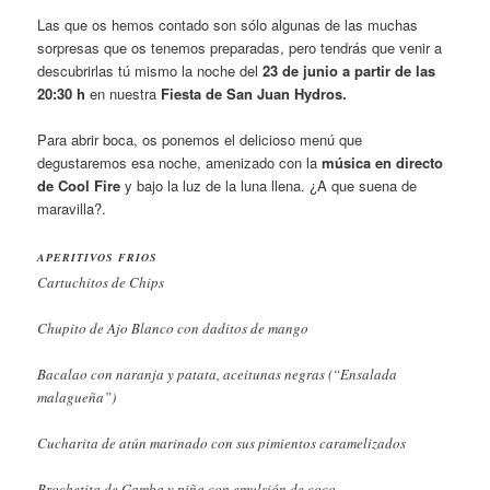
Las que os hemos contado son sólo algunas de las muchas
sorpresas que os tenemos preparadas, pero tendrás que venir a
descubrirlas tú mismo la noche del
23 de junio a partir de las
20:30 h
en nuestra
Fiesta de San Juan Hydros.
Para abrir boca, os ponemos el delicioso menú que
degustaremos esa noche, amenizado con la
música en directo
de Cool Fire
y bajo la luz de la luna llena. ¿A que suena de
maravilla?.
APERITIVOS FRIOS
Cartuchitos de Chips
Chupito de Ajo Blanco con daditos de mango
Bacalao con naranja y patata, aceitunas negras (“Ensalada
malagueña”)
Cucharita de atún marinado con sus pimientos caramelizados
Brochetita de Gamba y piña con emulsión de coco