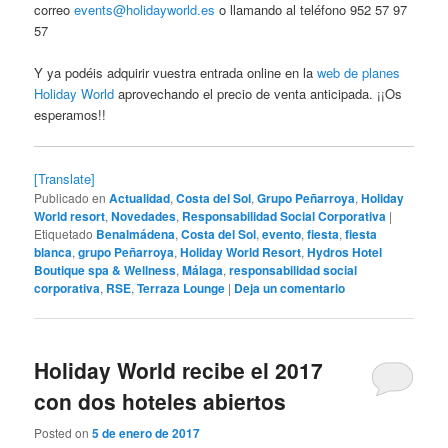
correo
events@holidayworld.es
o llamando al teléfono 952 57 97
57
Y ya podéis adquirir vuestra entrada online en la
web de planes
Holiday World
aprovechando el precio de venta anticipada. ¡¡Os
esperamos!!
[Translate]
Publicado en
Actualidad
,
Costa del Sol
,
Grupo Peñarroya
,
Holiday
World resort
,
Novedades
,
Responsabilidad Social Corporativa
|
Etiquetado
Benalmádena
,
Costa del Sol
,
evento
,
fiesta
,
fiesta
blanca
,
grupo Peñarroya
,
Holiday World Resort
,
Hydros Hotel
Boutique spa & Wellness
,
Málaga
,
responsabilidad social
corporativa
,
RSE
,
Terraza Lounge
|
Deja un comentario
Holiday World recibe el 2017
con dos hoteles abiertos
Posted on
5 de enero de 2017