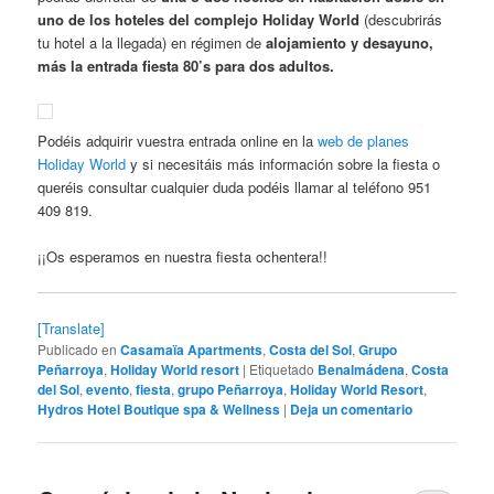
uno de los hoteles del complejo Holiday World
(descubrirás
tu hotel a la llegada) en régimen de
alojamiento y desayuno,
más la entrada fiesta 80’s para dos adultos.
Podéis adquirir vuestra entrada online en la
web de planes
Holiday World
y si necesitáis más información sobre la fiesta o
queréis consultar cualquier duda podéis llamar al teléfono 951
409 819.
¡¡Os esperamos en nuestra fiesta ochentera!!
[Translate]
Publicado en
Casamaïa Apartments
,
Costa del Sol
,
Grupo
Peñarroya
,
Holiday World resort
|
Etiquetado
Benalmádena
,
Costa
del Sol
,
evento
,
fiesta
,
grupo Peñarroya
,
Holiday World Resort
,
Hydros Hotel Boutique spa & Wellness
|
Deja un comentario