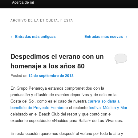
Acerca de mí
ARCHIVO DE LA ETIQUETA:
FIESTA
Navegación
←
Entradas más antiguas
Entradas más nuevas
→
de
entradas
Despedimos el verano con un
homenaje a los años 80
Posted on
12 de septiembre de 2018
En Grupo Peñarroya estamos comprometidos con la
producción y difusión de eventos deportivos y de ocio en la
Costa del Sol, como es el caso de nuestra
carrera solidaria a
beneficio de Proyecto Hombre
o el reciente
festival Música y Mar
celebrado en el Beach Club del resort y que contó con el
excelente espectáculo «Nacidos para Bailar» de Los Vivancos.
En esta ocasión queremos despedir el verano por todo lo alto y