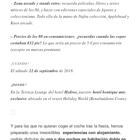
–
Zona arcade y stands retro:
recuerda películas, libros y series
míticos de los 80, y hazte con ediciones especiales de figuras y
coleccionismo. Todo ello de la mano de Nafra colección, Applehead y
Kaos arcade.
– Precios de los 80 en consumiciones: ¿recuerdas cuando las copas
costaban 832 pts?
Lo que sería un precio de 5 € por consumición
(excepto en marcas premium).
¿CUÁNDO?
El sábado
22 de septiembre
de 2018.
¿DONDE?
En la Terraza Lounge
del hotel
Hydros,
nuestro
hotel boutique más
exclusivo
ubicado en el resort Holiday World (Benalmádena Costa).
Y para los que no quieran coger el coche tras la fiesta, hemos
preparado unos irresistibles
experiencias con alojamiento
,
podrás disfrutar de
una o dos noches en habitación doble en