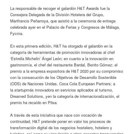
La responsable de recoger el galardón H&T Awards fue la
Consejera Delegada de la División Hotelera del Grupo,
Marifrancis Peñarroya, que asistió a la ceremonia de entrega
celebrada ayer en el Palacio de Ferias y Congresos de Málaga,
Fycma.
En esta primera edición, H&T ha otorgado el galardón en la
categoría de herramientas de promoción innovadoras al chef
‘Estrella Michelin’ Ángel León; en cuanto a la innovación en
gastronomía, el chef del restaurante Bardal, Benito Gómez; el
premio a la empresa expositora de H&T 2020 por su compromiso
con la consecución de los Objetivos de Desarrollo Sostenible
(ODS) de Naciones Unidas, Coca Cola European Partners; a
la
startup
más innovadora en servicios aplicados al turismo,
Dreamed Solutions, yen la categoría de internacionalización, el
premio ha recaído en Pilsa.
A través de esta iniciativa que nace con vocación de
continuidad, H&T pretende poner en valor los procesos de
transformación digital de los negocios hostelero, hotelero y
turístico, así como su vinculación a otros aspectos transversales