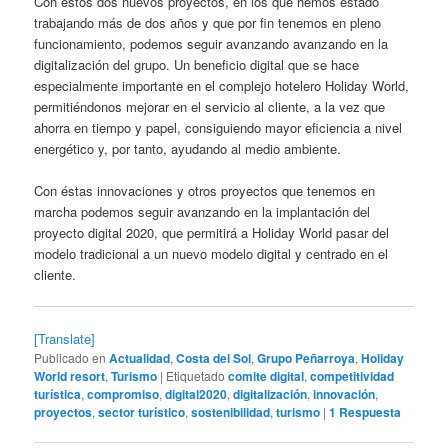
Con estos dos nuevos proyectos, en los que hemos estado
trabajando más de dos años y que por fin tenemos en pleno
funcionamiento, podemos seguir avanzando avanzando en la
digitalización del grupo. Un beneficio digital que se hace
especialmente importante en el complejo hotelero Holiday World,
permitiéndonos mejorar en el servicio al cliente, a la vez que
ahorra en tiempo y papel, consiguiendo mayor eficiencia a nivel
energético y, por tanto, ayudando al medio ambiente.
Con éstas innovaciones y otros proyectos que tenemos en
marcha podemos seguir avanzando en la implantación del
proyecto digital 2020, que permitirá a Holiday World pasar del
modelo tradicional a un nuevo modelo digital y centrado en el
cliente.
[Translate]
Publicado en
Actualidad
,
Costa del Sol
,
Grupo Peñarroya
,
Holiday
World resort
,
Turismo
|
Etiquetado
comite digital
,
competitividad
turística
,
compromiso
,
digital2020
,
digitalización
,
innovación
,
proyectos
,
sector turístico
,
sostenibilidad
,
turismo
|
1
Respuesta