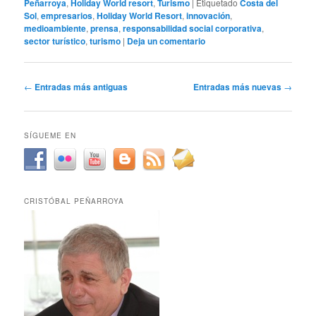
Peñarroya
,
Holiday World resort
,
Turismo
|
Etiquetado
Costa del
Sol
,
empresarios
,
Holiday World Resort
,
innovación
,
medioambiente
,
prensa
,
responsabilidad social corporativa
,
sector turístico
,
turismo
|
Deja un comentario
Navegación
←
Entradas más antiguas
Entradas más nuevas
→
de
entradas
SÍGUEME EN
CRISTÓBAL PEÑARROYA