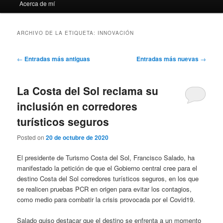
Acerca de mí
ARCHIVO DE LA ETIQUETA:
INNOVACIÓN
Navegación
←
Entradas más antiguas
Entradas más nuevas
→
de
entradas
La Costa del Sol reclama su
inclusión en corredores
turísticos seguros
Posted on
20 de octubre de 2020
El presidente de Turismo Costa del Sol, Francisco Salado, ha
manifestado la petición de que el Gobierno central cree para el
destino Costa del Sol corredores turísticos seguros, en los que
se realicen pruebas PCR en origen para evitar los contagios,
como medio para combatir la crisis provocada por el Covid19.
Salado quiso destacar que el destino se enfrenta a un momento